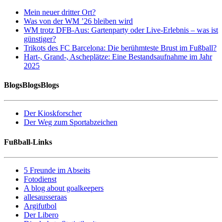
Mein neuer dritter Ort?
Was von der WM ’26 bleiben wird
WM trotz DFB-Aus: Gartenparty oder Live-Erlebnis – was ist
günstiger?
Trikots des FC Barcelona: Die berühmteste Brust im Fußball?
Hart-, Grand-, Ascheplätze: Eine Bestandsaufnahme im Jahr
2025
BlogsBlogsBlogs
Der Kioskforscher
Der Weg zum Sportabzeichen
Fußball-Links
5 Freunde im Abseits
Fotodienst
A blog about goalkeepers
allesausseraas
Argifutbol
Der Libero