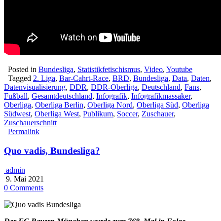
Posted in
Bundesliga
,
Statistikfetischismus
,
Video
,
Youtube
Tagged
2. Liga
,
Bar-Cahrt-Race
,
BRD
,
Bundesliga
,
Data
,
Daten
,
Datenvisualisierung
,
DDR
,
DDR-Oberliga
,
Deutschland
,
Fans
,
Fußball
,
Gesamtdeutschland
,
Infografik
,
Infografikmassaker
,
Oberliga
,
Oberliga Berlin
,
Oberliga Nord
,
Oberliga Süd
,
Oberliga
Südwest
,
Oberliga West
,
Publikum
,
Soccer
,
Zuschauer
,
Zuschauerschnitt
Permalink
Quo vadis, Bundesliga?
admin
9. Mai 2021
0 Comments