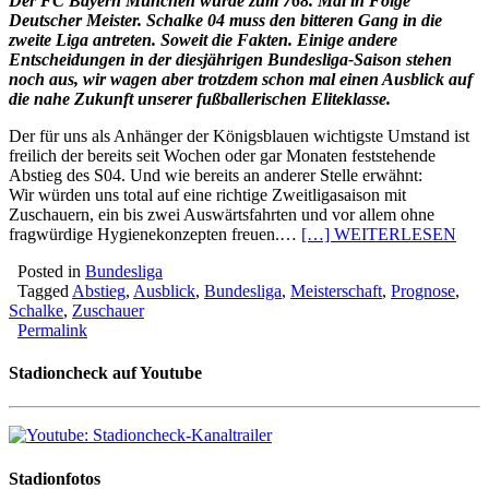
Der FC Bayern München wurde zum 768. Mal in Folge
Deutscher Meister. Schalke 04 muss den bitteren Gang in die
zweite Liga antreten. Soweit die Fakten. Einige andere
Entscheidungen in der diesjährigen Bundesliga-Saison stehen
noch aus, wir wagen aber trotzdem schon mal einen Ausblick auf
die nahe Zukunft unserer fußballerischen Eliteklasse.
Der für uns als Anhänger der Königsblauen wichtigste Umstand ist
freilich der bereits seit Wochen oder gar Monaten feststehende
Abstieg des S04. Und wie bereits an anderer Stelle erwähnt:
Wir würden uns total auf eine richtige Zweitligasaison mit
Zuschauern, ein bis zwei Auswärtsfahrten und vor allem ohne
fragwürdige Hygienekonzepten freuen.…
[…] WEITERLESEN
Posted in
Bundesliga
Tagged
Abstieg
,
Ausblick
,
Bundesliga
,
Meisterschaft
,
Prognose
,
Schalke
,
Zuschauer
Permalink
Stadioncheck auf Youtube
Stadionfotos