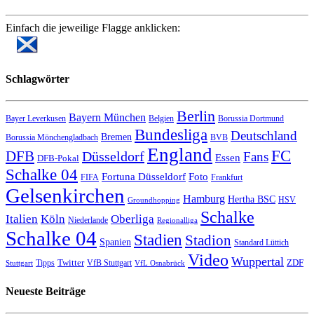
Einfach die jeweilige Flagge anklicken:
Schlagwörter
Berlin
Bayern München
Bayer Leverkusen
Belgien
Borussia Dortmund
Bundesliga
Deutschland
Bremen
Borussia Mönchengladbach
BVB
England
FC
DFB
Düsseldorf
Fans
Essen
DFB-Pokal
Schalke 04
Fortuna Düsseldorf
Foto
FIFA
Frankfurt
Gelsenkirchen
Hamburg
Hertha BSC
HSV
Groundhopping
Schalke
Italien
Köln
Oberliga
Niederlande
Regionalliga
Schalke 04
Stadien
Stadion
Spanien
Standard Lüttich
Video
Wuppertal
Twitter
ZDF
Tipps
VfB Stuttgart
Stuttgart
VfL Osnabrück
Neueste Beiträge