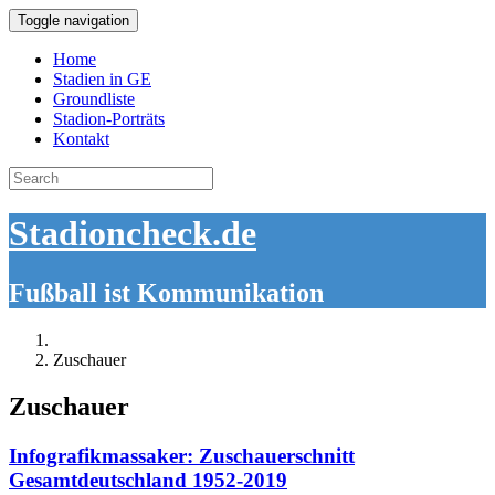
Toggle navigation
Home
Stadien in GE
Groundliste
Stadion-Porträts
Kontakt
Search
for:
Stadioncheck.de
Fußball ist Kommunikation
Zuschauer
Zuschauer
Infografikmassaker: Zuschauerschnitt
Gesamtdeutschland 1952-2019