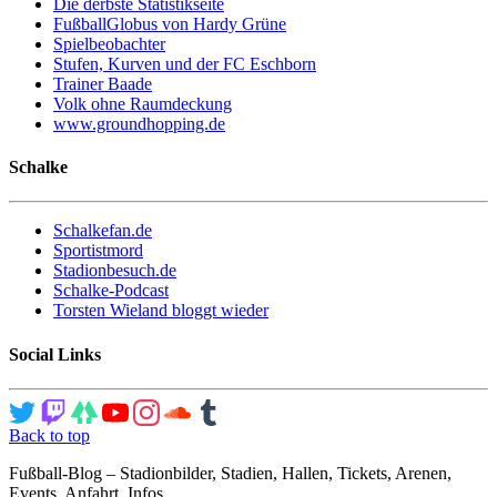
Die derbste Statistikseite
FußballGlobus von Hardy Grüne
Spielbeobachter
Stufen, Kurven und der FC Eschborn
Trainer Baade
Volk ohne Raumdeckung
www.groundhopping.de
Schalke
Schalkefan.de
Sportistmord
Stadionbesuch.de
Schalke-Podcast
Torsten Wieland bloggt wieder
Social Links
Back to top
Fußball-Blog – Stadionbilder, Stadien, Hallen, Tickets, Arenen,
Events, Anfahrt, Infos