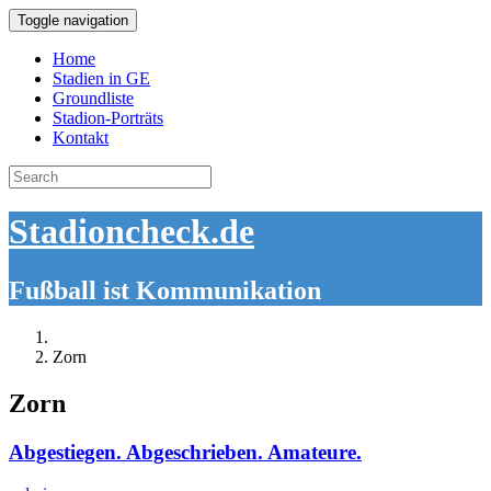
Toggle navigation
Home
Stadien in GE
Groundliste
Stadion-Porträts
Kontakt
Search
for:
Stadioncheck.de
Fußball ist Kommunikation
Zorn
Zorn
Abgestiegen. Abgeschrieben. Amateure.