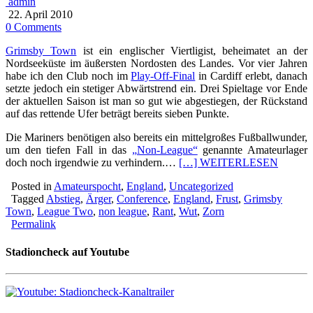
admin
22. April 2010
0 Comments
Grimsby Town
ist ein englischer Viertligist, beheimatet an der
Nordseeküste im äußersten Nordosten des Landes. Vor vier Jahren
habe ich den Club noch im
Play-Off-Final
in Cardiff erlebt, danach
setzte jedoch ein stetiger Abwärtstrend ein. Drei Spieltage vor Ende
der aktuellen Saison ist man so gut wie abgestiegen, der Rückstand
auf das rettende Ufer beträgt bereits sieben Punkte.
Die Mariners benötigen also bereits ein mittelgroßes Fußballwunder,
um den tiefen Fall in das
„Non-League“
genannte Amateurlager
doch noch irgendwie zu verhindern.…
[…] WEITERLESEN
Posted in
Amateurspocht
,
England
,
Uncategorized
Tagged
Abstieg
,
Ärger
,
Conference
,
England
,
Frust
,
Grimsby
Town
,
League Two
,
non league
,
Rant
,
Wut
,
Zorn
Permalink
Stadioncheck auf Youtube