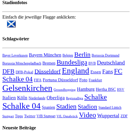
Stadionfotos
Einfach die jeweilige Flagge anklicken:
Schlagwörter
Berlin
Bayern München
Bayer Leverkusen
Belgien
Borussia Dortmund
Bundesliga
Deutschland
Bremen
Borussia Mönchengladbach
BVB
England
FC
DFB
Düsseldorf
Fans
Essen
DFB-Pokal
Schalke 04
Fortuna Düsseldorf
Foto
FIFA
Frankfurt
Gelsenkirchen
Hamburg
Hertha BSC
HSV
Groundhopping
Schalke
Italien
Köln
Oberliga
Niederlande
Regionalliga
Schalke 04
Stadien
Stadion
Spanien
Standard Lüttich
Video
Wuppertal
Twitter
ZDF
Tipps
VfB Stuttgart
Stuttgart
VfL Osnabrück
Neueste Beiträge