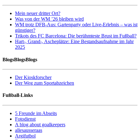
Mein neuer dritter Ort?
Was von der WM ’26 bleiben wird
WM trotz DFB-Aus: Gartenparty oder Live-Erlebnis – was ist
günstiger?
Trikots des FC Barcelona: Die berühmteste Brust im Fußball?
Hart-, Grand-, Ascheplätze: Eine Bestandsaufnahme im Jahr
2025
BlogsBlogsBlogs
Der Kioskforscher
Der Weg zum Sportabzeichen
Fußball-Links
5 Freunde im Abseits
Fotodienst
A blog about goalkeepers
allesausseraas
Argifutbol