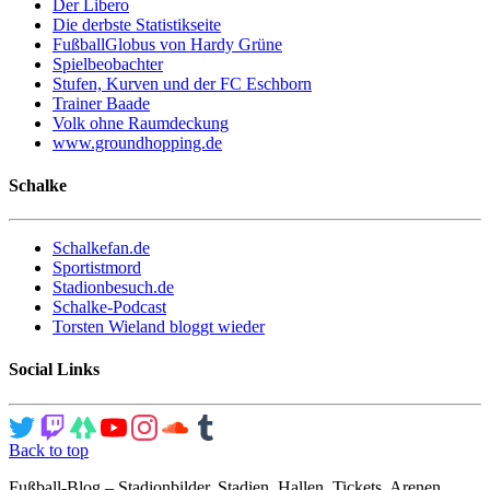
Der Libero
Die derbste Statistikseite
FußballGlobus von Hardy Grüne
Spielbeobachter
Stufen, Kurven und der FC Eschborn
Trainer Baade
Volk ohne Raumdeckung
www.groundhopping.de
Schalke
Schalkefan.de
Sportistmord
Stadionbesuch.de
Schalke-Podcast
Torsten Wieland bloggt wieder
Social Links
Back to top
Fußball-Blog – Stadionbilder, Stadien, Hallen, Tickets, Arenen,