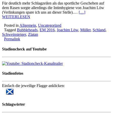
Für deutlich mehr Schlagzeilen als das sportliche Geschehen auf
dem Rasen sorgte allerdings die Intimhygiene von Joachim Löw
(Verlinkungen spare ich uns an dieser Stelle).…
[…]
WEITERLESEN
Posted in
Allgemein
,
Uncategorized
Tagged
Bubbleheads
,
EM 2016
,
Joachim Löw
,
Müller
,
Schland
,
Schweinsteiger
,
Zlatan
Permalink
Stadioncheck auf Youtube
Stadionfotos
Einfach die jeweilige Flagge anklicken:
Schlagwörter