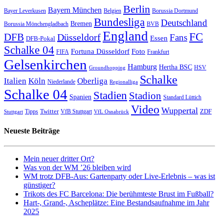
Berlin
Bayern München
Bayer Leverkusen
Belgien
Borussia Dortmund
Bundesliga
Deutschland
Bremen
Borussia Mönchengladbach
BVB
England
FC
DFB
Düsseldorf
Fans
Essen
DFB-Pokal
Schalke 04
Fortuna Düsseldorf
Foto
FIFA
Frankfurt
Gelsenkirchen
Hamburg
Hertha BSC
HSV
Groundhopping
Schalke
Italien
Köln
Oberliga
Niederlande
Regionalliga
Schalke 04
Stadien
Stadion
Spanien
Standard Lüttich
Video
Wuppertal
Twitter
ZDF
Tipps
VfB Stuttgart
Stuttgart
VfL Osnabrück
Neueste Beiträge
Mein neuer dritter Ort?
Was von der WM ’26 bleiben wird
WM trotz DFB-Aus: Gartenparty oder Live-Erlebnis – was ist
günstiger?
Trikots des FC Barcelona: Die berühmteste Brust im Fußball?
Hart-, Grand-, Ascheplätze: Eine Bestandsaufnahme im Jahr
2025