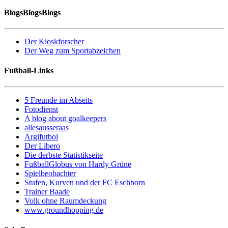
BlogsBlogsBlogs
Der Kioskforscher
Der Weg zum Sportabzeichen
Fußball-Links
5 Freunde im Abseits
Fotodienst
A blog about goalkeepers
allesausseraas
Argifutbol
Der Libero
Die derbste Statistikseite
FußballGlobus von Hardy Grüne
Spielbeobachter
Stufen, Kurven und der FC Eschborn
Trainer Baade
Volk ohne Raumdeckung
www.groundhopping.de