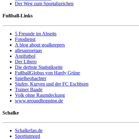
Der Weg zum Sportabzeichen
Fußball-Links
5 Freunde im Abseits
Fotodienst
A blog about goalkeepers
allesausseraas
Argifutbol
Der Libero
Die derbste Statistikseite
FußballGlobus von Hardy Grüne
Spielbeobachter
Stufen, Kurven und der FC Eschborn
Trainer Baade
Volk ohne Raumdeckung
www.groundhopping.de
Schalke
Schalkefan.de
Sportistmord