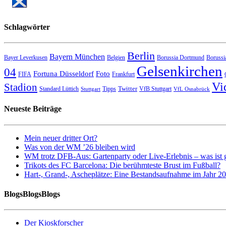
Schlagwörter
Berlin
Bayern München
Bayer Leverkusen
Belgien
Borussia Dortmund
Borussi
Gelsenkirchen
04
Fortuna Düsseldorf
Foto
FIFA
Frankfurt
Vi
Stadion
Twitter
Standard Lüttich
Tipps
VfB Stuttgart
Stuttgart
VfL Osnabrück
Neueste Beiträge
Mein neuer dritter Ort?
Was von der WM ’26 bleiben wird
WM trotz DFB-Aus: Gartenparty oder Live-Erlebnis – was ist 
Trikots des FC Barcelona: Die berühmteste Brust im Fußball?
Hart-, Grand-, Ascheplätze: Eine Bestandsaufnahme im Jahr 2
BlogsBlogsBlogs
Der Kioskforscher