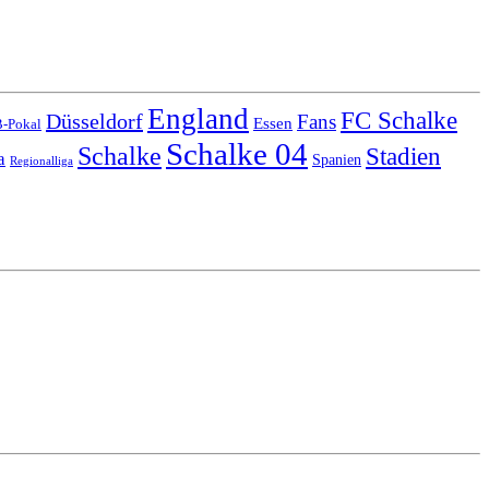
England
FC Schalke
Düsseldorf
Fans
Essen
-Pokal
Schalke 04
Schalke
Stadien
a
Spanien
Regionalliga