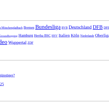
Bundesliga
DFB
Deutschland
Bremen
DFB
a Mönchengladbach
BVB
Italien
Köln
Oberlig
Hamburg
Hertha BSC
HSV
Niederlande
Groundhopping
deo
Wuppertal
ZDF
günstiger?
025