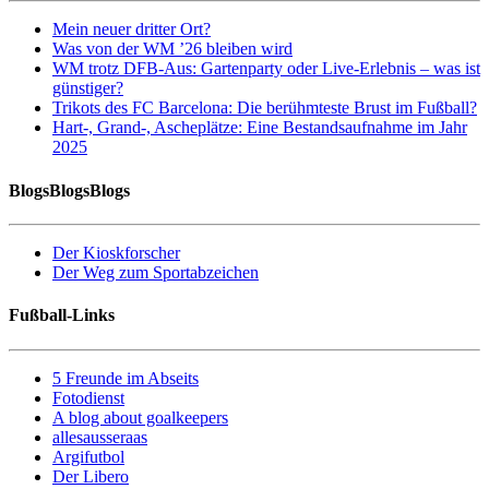
Mein neuer dritter Ort?
Was von der WM ’26 bleiben wird
WM trotz DFB-Aus: Gartenparty oder Live-Erlebnis – was ist
günstiger?
Trikots des FC Barcelona: Die berühmteste Brust im Fußball?
Hart-, Grand-, Ascheplätze: Eine Bestandsaufnahme im Jahr
2025
BlogsBlogsBlogs
Der Kioskforscher
Der Weg zum Sportabzeichen
Fußball-Links
5 Freunde im Abseits
Fotodienst
A blog about goalkeepers
allesausseraas
Argifutbol
Der Libero