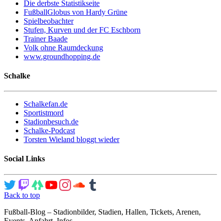
Die derbste Statistikseite
FußballGlobus von Hardy Grüne
Spielbeobachter
Stufen, Kurven und der FC Eschborn
Trainer Baade
Volk ohne Raumdeckung
www.groundhopping.de
Schalke
Schalkefan.de
Sportistmord
Stadionbesuch.de
Schalke-Podcast
Torsten Wieland bloggt wieder
Social Links
Back to top
Fußball-Blog – Stadionbilder, Stadien, Hallen, Tickets, Arenen,
Events, Anfahrt, Infos