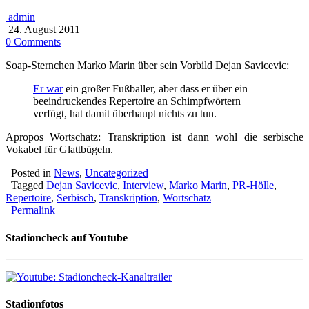
admin
24. August 2011
0 Comments
Soap-Sternchen Marko Marin über sein Vorbild Dejan Savicevic:
Er war
ein großer Fußballer, aber dass er über ein
beeindruckendes Repertoire an Schimpfwörtern
verfügt, hat damit überhaupt nichts zu tun.
Apropos Wortschatz: Transkription ist dann wohl die serbische
Vokabel für Glattbügeln.
Posted in
News
,
Uncategorized
Tagged
Dejan Savicevic
,
Interview
,
Marko Marin
,
PR-Hölle
,
Repertoire
,
Serbisch
,
Transkription
,
Wortschatz
Permalink
Stadioncheck auf Youtube
Stadionfotos