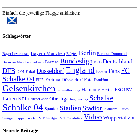
Einfach die jeweilige Flagge anklicken:
Schlagwörter
Berlin
Bayern München
Bayer Leverkusen
Belgien
Borussia Dortmund
Bundesliga
Deutschland
Bremen
Borussia Mönchengladbach
BVB
England
FC
DFB
Düsseldorf
Fans
Essen
DFB-Pokal
Schalke 04
Fortuna Düsseldorf
Foto
FIFA
Frankfurt
Gelsenkirchen
Hamburg
Hertha BSC
HSV
Groundhopping
Schalke
Italien
Köln
Oberliga
Niederlande
Regionalliga
Schalke 04
Stadien
Stadion
Spanien
Standard Lüttich
Video
Wuppertal
Twitter
ZDF
Tipps
VfB Stuttgart
Stuttgart
VfL Osnabrück
Neueste Beiträge