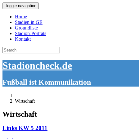
Toggle navigation
Home
Stadien in GE
Groundliste
Stadion-Porträts
Kontakt
Search
for:
Stadioncheck.de
Fußball ist Kommunikation
Wirtschaft
Wirtschaft
Links KW 5 2011