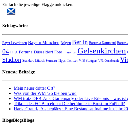
Einfach die jeweilige Flagge anklicken:
Schlagwörter
Berlin
Bayern München
Bayer Leverkusen
Belgien
Borussia Dortmund
Borussi
Gelsenkirchen
04
Fortuna Düsseldorf
Foto
FIFA
Frankfurt
Vi
Stadion
Twitter
Standard Lüttich
Tipps
VfB Stuttgart
Stuttgart
VfL Osnabrück
Neueste Beiträge
Mein neuer dritter Ort?
Was von der WM ’26 bleiben wird
WM trotz DFB-Aus: Gartenparty oder Live-Erlebnis – was ist 
Trikots des FC Barcelona: Die berühmteste Brust im Fußball?
Hart-, Grand-, Ascheplätze: Eine Bestandsaufnahme im Jahr 2
BlogsBlogsBlogs