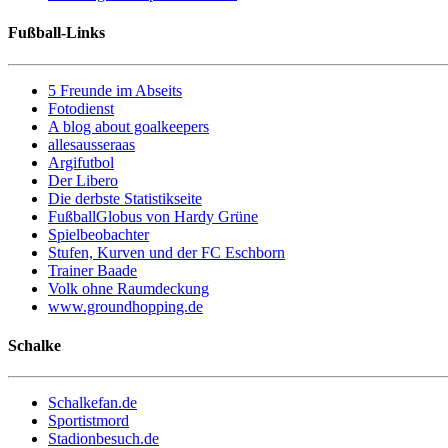
Fußball-Links
5 Freunde im Abseits
Fotodienst
A blog about goalkeepers
allesausseraas
Argifutbol
Der Libero
Die derbste Statistikseite
FußballGlobus von Hardy Grüne
Spielbeobachter
Stufen, Kurven und der FC Eschborn
Trainer Baade
Volk ohne Raumdeckung
www.groundhopping.de
Schalke
Schalkefan.de
Sportistmord
Stadionbesuch.de