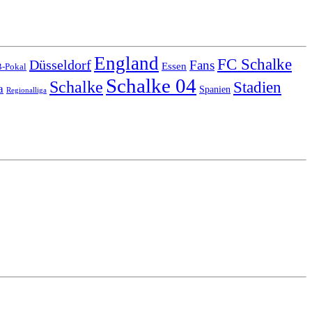
England
FC Schalke
Düsseldorf
Fans
Essen
-Pokal
Schalke 04
Schalke
Stadien
a
Spanien
Regionalliga