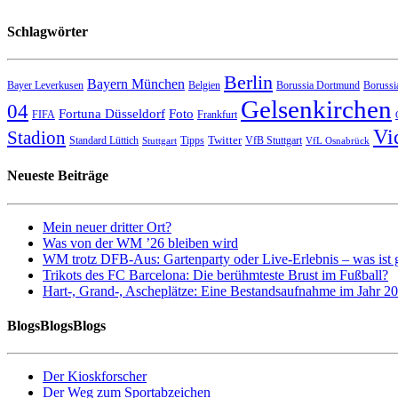
Schlagwörter
Berlin
Bayern München
Bayer Leverkusen
Belgien
Borussia Dortmund
Borussi
Gelsenkirchen
04
Fortuna Düsseldorf
Foto
FIFA
Frankfurt
Vi
Stadion
Twitter
Standard Lüttich
Tipps
VfB Stuttgart
Stuttgart
VfL Osnabrück
Neueste Beiträge
Mein neuer dritter Ort?
Was von der WM ’26 bleiben wird
WM trotz DFB-Aus: Gartenparty oder Live-Erlebnis – was ist 
Trikots des FC Barcelona: Die berühmteste Brust im Fußball?
Hart-, Grand-, Ascheplätze: Eine Bestandsaufnahme im Jahr 2
BlogsBlogsBlogs
Der Kioskforscher
Der Weg zum Sportabzeichen