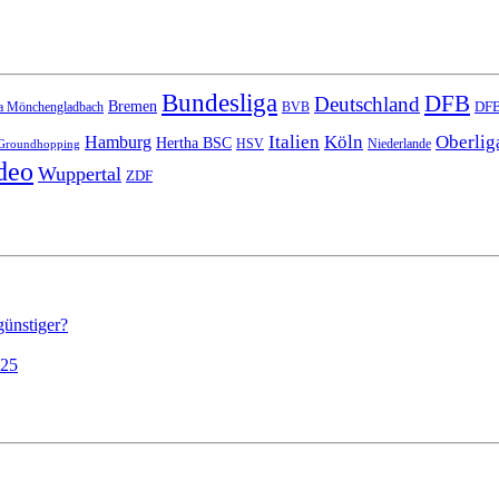
Bundesliga
DFB
Deutschland
Bremen
DFB
a Mönchengladbach
BVB
Italien
Köln
Oberlig
Hamburg
Hertha BSC
HSV
Niederlande
Groundhopping
deo
Wuppertal
ZDF
günstiger?
025