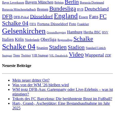
Berlin
Bayern München
Bayer Leverkusen
Belgien
Borussia Dortmund
Bundesliga
Deutschland
Bremen
Borussia Mönchengladbach
BVB
England
FC
DFB
Düsseldorf
Fans
Essen
DFB-Pokal
Schalke 04
Fortuna Düsseldorf
Foto
FIFA
Frankfurt
Gelsenkirchen
Hamburg
Hertha BSC
HSV
Groundhopping
Schalke
Italien
Köln
Oberliga
Niederlande
Regionalliga
Schalke 04
Stadien
Stadion
Spanien
Standard Lüttich
Video
Wuppertal
Twitter
ZDF
Tipps
VfB Stuttgart
Stuttgart
VfL Osnabrück
Neueste Beiträge
Mein neuer dritter Ort?
Was von der WM ’26 bleiben wird
WM trotz DFB-Aus: Gartenparty oder Live-Erlebnis – was ist
günstiger?
Trikots des FC Barcelona: Die berühmteste Brust im Fußball?
Hart-, Grand-, Ascheplätze: Eine Bestandsaufnahme im Jahr
2025