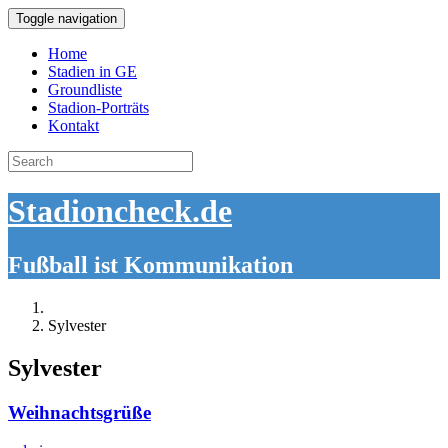
Toggle navigation
Home
Stadien in GE
Groundliste
Stadion-Porträts
Kontakt
Search
for:
Stadioncheck.de
Fußball ist Kommunikation
Sylvester
Sylvester
Weihnachtsgrüße