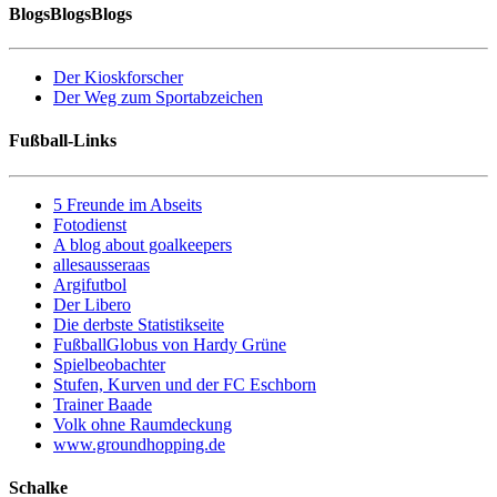
BlogsBlogsBlogs
Der Kioskforscher
Der Weg zum Sportabzeichen
Fußball-Links
5 Freunde im Abseits
Fotodienst
A blog about goalkeepers
allesausseraas
Argifutbol
Der Libero
Die derbste Statistikseite
FußballGlobus von Hardy Grüne
Spielbeobachter
Stufen, Kurven und der FC Eschborn
Trainer Baade
Volk ohne Raumdeckung
www.groundhopping.de
Schalke