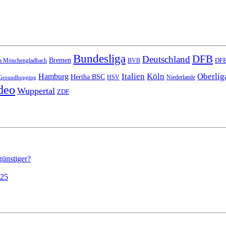
Bundesliga
DFB
Deutschland
Bremen
DFB
a Mönchengladbach
BVB
Italien
Köln
Oberlig
Hamburg
Hertha BSC
HSV
Niederlande
Groundhopping
deo
Wuppertal
ZDF
günstiger?
025