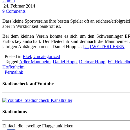
admin
24. Februar 2014
9 Comments
Dass kleine Sportvereine ihre besten Spieler oft an reichere/erfolgrei
aber in Wirklichkeit bankrott ist.
Bei dem kleinen Verein könnte es sich um den Schwenninger ERC
Eishockeylandschaft. Der Pleiteclub sind demnach die Mannheimer Ad
jährigen Anhänger namens Daniel Hopp.…
[…] WEITERLESEN
Posted in
Ekel
,
Uncategorized
Tagged
Adler Mannheim
,
Daniel Hopp
,
Dietmar Hopp
,
FC Heidelb
Hoffenheim
Permalink
Stadioncheck auf Youtube
Stadionfotos
Einfach die jeweilige Flagge anklicken: