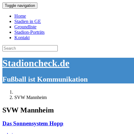
Toggle navigation
Home
Stadien in GE
Groundliste
Stadion-Porträts
Kontakt
Search
for:
Stadioncheck.de
Fußball ist Kommunikation
SVW Mannheim
SVW Mannheim
Das Sonnensystem Hopp