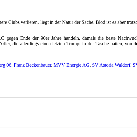
chere Clubs verlieren, liegt in der Natur der Sache. Blöd ist es aber tr
 gegen Ende der 90er Jahre handeln, damals die beste Nachwuchs
ler, die allerdings einen letzten Trumpf in der Tasche hatten, von de
erg 06
,
Franz Beckenbauer
,
MVV Energie AG
,
SV Astoria Waldorf
,
S