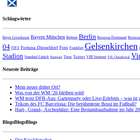
Schlagwörter
Berlin
Bayern München
Bayer Leverkusen
Belgien
Borussia Dortmund
Borussi
Gelsenkirchen
04
Fortuna Düsseldorf
Foto
FIFA
Frankfurt
Vi
Stadion
Twitter
Standard Lüttich
Tipps
VfB Stuttgart
Stuttgart
VfL Osnabrück
Neueste Beiträge
Mein neuer dritter Ort?
Was von der WM ’26 bleiben wird
WM trotz DFB-Aus: Gartenparty oder Live-Erlebnis – was ist 
Trikots des FC Barcelona: Die berühmteste Brust im Fußball?
Hart-, Grand-, Ascheplätze: Eine Bestandsaufnahme im Jahr 2
BlogsBlogsBlogs
Der Kioskforscher