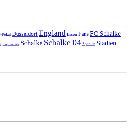
England
FC Schalke
Düsseldorf
Fans
Essen
-Pokal
Schalke 04
Schalke
Stadien
a
Spanien
Regionalliga