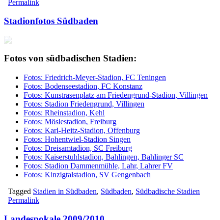
Permalink
Stadionfotos Südbaden
Fotos von südbadischen Stadien:
Fotos: Friedrich-Meyer-Stadion, FC Teningen
Fotos: Bodenseestadion, FC Konstanz
Fotos: Kunstrasenplatz am Friedengrund-Stadion, Villingen
Fotos: Stadion Friedengrund, Villingen
Fotos: Rheinstadion, Kehl
Fotos: Möslestadion, Freiburg
Fotos: Karl-Heitz-Stadion, Offenburg
Fotos: Hohentwiel-Stadion Singen
Fotos: Dreisamtadion, SC Freiburg
Fotos: Kaiserstuhlstadion, Bahlingen, Bahlinger SC
Fotos: Stadion Dammenmühle, Lahr, Lahrer FV
Fotos: Kinzigtalstadion, SV Gengenbach
Tagged
Stadien in Südbaden
,
Südbaden
,
Südbadische Stadien
Permalink
Landespokale 2009/2010