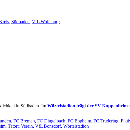
Kreis
,
Südbaden
,
VfL Wolfsburg
klichkeit in Südbaden. Im
Wörtelstadion trägt der SV Kuppenheim
s
funden
,
FC Bremen
,
FC Dingelbach
,
FC Eppheim
,
FC Trudering
,
Fikti
eim
,
Tatort
,
Verein
,
VfL Bonsdorf
,
Wörtelstadion