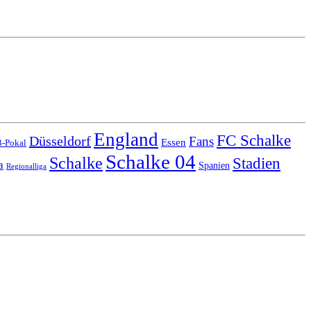
England
FC Schalke
Düsseldorf
Fans
Essen
-Pokal
Schalke 04
Schalke
Stadien
a
Spanien
Regionalliga