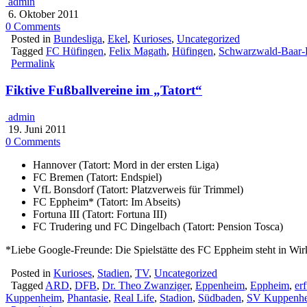
admin
6. Oktober 2011
0 Comments
Posted in
Bundesliga
,
Ekel
,
Kurioses
,
Uncategorized
Tagged
FC Hüfingen
,
Felix Magath
,
Hüfingen
,
Schwarzwald-Baar-
Permalink
Fiktive Fußballvereine im „Tatort“
admin
19. Juni 2011
0 Comments
Hannover (Tatort: Mord in der ersten Liga)
FC Bremen (Tatort: Endspiel)
VfL Bonsdorf (Tatort: Platzverweis für Trimmel)
FC Eppheim* (Tatort: Im Abseits)
Fortuna III (Tatort: Fortuna III)
FC Trudering und FC Dingelbach (Tatort: Pension Tosca)
*Liebe Google-Freunde: Die Spielstätte des FC Eppheim steht in Wir
Posted in
Kurioses
,
Stadien
,
TV
,
Uncategorized
Tagged
ARD
,
DFB
,
Dr. Theo Zwanziger
,
Eppenheim
,
Eppheim
,
er
Kuppenheim
,
Phantasie
,
Real Life
,
Stadion
,
Südbaden
,
SV Kuppenh