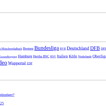
Bundesliga
DFB
Deutschland
Bremen
DFB
a Mönchengladbach
BVB
Italien
Köln
Oberlig
Hamburg
Hertha BSC
HSV
Niederlande
Groundhopping
deo
Wuppertal
ZDF
günstiger?
025