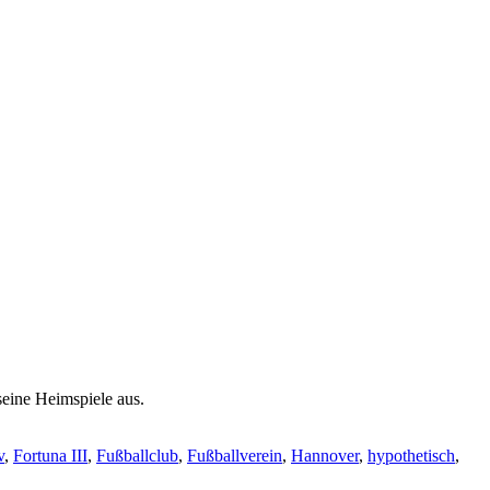
eine Heimspiele aus.
v
,
Fortuna III
,
Fußballclub
,
Fußballverein
,
Hannover
,
hypothetisch
,