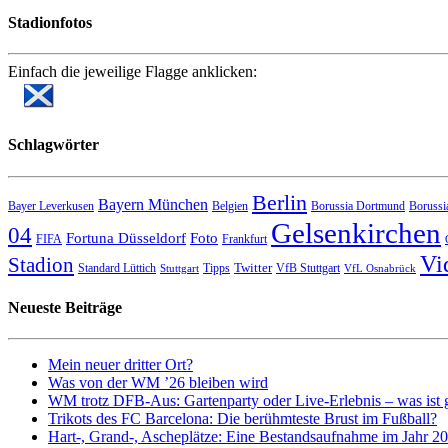
Stadionfotos
Einfach die jeweilige Flagge anklicken:
Schlagwörter
Berlin
Bayern München
Bayer Leverkusen
Belgien
Borussia Dortmund
Borussi
Gelsenkirchen
04
Fortuna Düsseldorf
Foto
FIFA
Frankfurt
Vi
Stadion
Twitter
Standard Lüttich
Tipps
VfB Stuttgart
Stuttgart
VfL Osnabrück
Neueste Beiträge
Mein neuer dritter Ort?
Was von der WM ’26 bleiben wird
WM trotz DFB-Aus: Gartenparty oder Live-Erlebnis – was ist 
Trikots des FC Barcelona: Die berühmteste Brust im Fußball?
Hart-, Grand-, Ascheplätze: Eine Bestandsaufnahme im Jahr 2