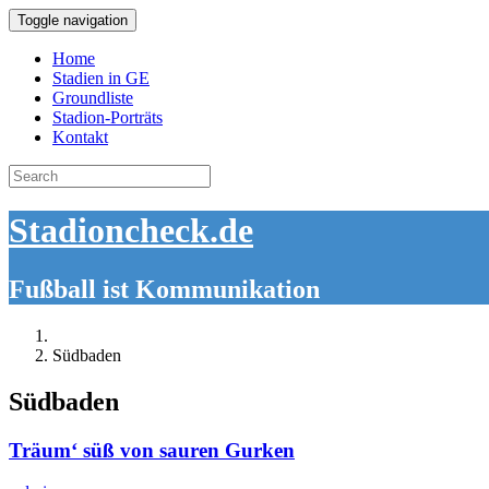
Toggle navigation
Home
Stadien in GE
Groundliste
Stadion-Porträts
Kontakt
Search
for:
Stadioncheck.de
Fußball ist Kommunikation
Südbaden
Südbaden
Träum‘ süß von sauren Gurken