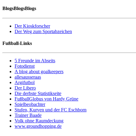
BlogsBlogsBlogs
Der Kioskforscher
Der Weg zum Sportabzeichen
Fußball-Links
5 Freunde im Abseits
Fotodienst
A blog about goalkeepers
allesausseraas
Argifutbol
Der Libero
Die derbste Statistikseite
FußballGlobus von Hardy Grüne
Spielbeobachter
Stufen, Kurven und der FC Eschborn
Trainer Baade
Volk ohne Raumdeckung
www.groundhopping.de