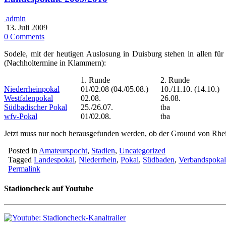
admin
13. Juli 2009
0 Comments
Sodele, mit der heutigen Auslosung in Duisburg stehen in allen fü
(Nachholtermine in Klammern):
1. Runde
2. Runde
Niederrheinpokal
01/02.08 (04./05.08.)
10./11.10. (14.10.)
Westfalenpokal
02.08.
26.08.
Südbadischer Pokal
25./26.07.
tba
wfv-Pokal
01/02.08.
tba
Jetzt muss nur noch herausgefunden werden, ob der Ground von Rh
Posted in
Amateurspocht
,
Stadien
,
Uncategorized
Tagged
Landespokal
,
Niederrhein
,
Pokal
,
Südbaden
,
Verbandspokal
Permalink
Stadioncheck auf Youtube