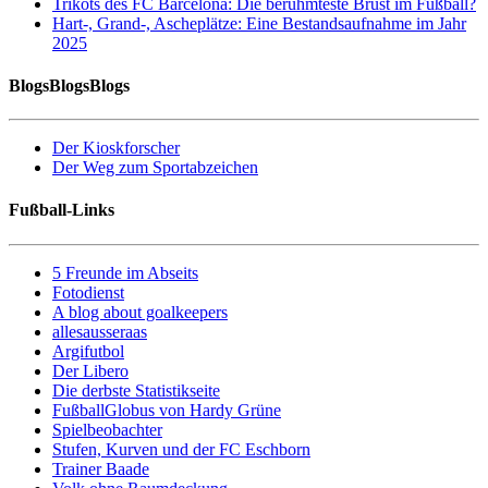
Trikots des FC Barcelona: Die berühmteste Brust im Fußball?
Hart-, Grand-, Ascheplätze: Eine Bestandsaufnahme im Jahr
2025
BlogsBlogsBlogs
Der Kioskforscher
Der Weg zum Sportabzeichen
Fußball-Links
5 Freunde im Abseits
Fotodienst
A blog about goalkeepers
allesausseraas
Argifutbol
Der Libero
Die derbste Statistikseite
FußballGlobus von Hardy Grüne
Spielbeobachter
Stufen, Kurven und der FC Eschborn
Trainer Baade