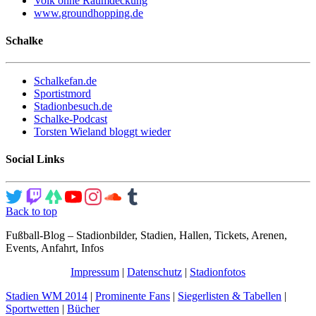
Volk ohne Raumdeckung
www.groundhopping.de
Schalke
Schalkefan.de
Sportistmord
Stadionbesuch.de
Schalke-Podcast
Torsten Wieland bloggt wieder
Social Links
Back to top
Fußball-Blog – Stadionbilder, Stadien, Hallen, Tickets, Arenen,
Events, Anfahrt, Infos
Impressum
|
Datenschutz
|
Stadionfotos
Stadien WM 2014
|
Prominente Fans
|
Siegerlisten & Tabellen
|
Sportwetten
|
Bücher