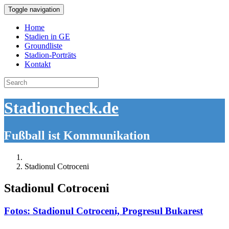
Toggle navigation
Home
Stadien in GE
Groundliste
Stadion-Porträts
Kontakt
Search
for:
Stadioncheck.de
Fußball ist Kommunikation
Stadionul Cotroceni
Stadionul Cotroceni
Fotos: Stadionul Cotroceni, Progresul Bukarest