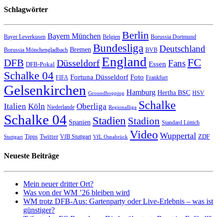
Schlagwörter
Berlin
Bayern München
Bayer Leverkusen
Belgien
Borussia Dortmund
Bundesliga
Deutschland
Bremen
Borussia Mönchengladbach
BVB
England
FC
DFB
Düsseldorf
Fans
Essen
DFB-Pokal
Schalke 04
Fortuna Düsseldorf
Foto
FIFA
Frankfurt
Gelsenkirchen
Hamburg
Hertha BSC
HSV
Groundhopping
Schalke
Italien
Köln
Oberliga
Niederlande
Regionalliga
Schalke 04
Stadien
Stadion
Spanien
Standard Lüttich
Video
Wuppertal
Twitter
ZDF
Tipps
VfB Stuttgart
Stuttgart
VfL Osnabrück
Neueste Beiträge
Mein neuer dritter Ort?
Was von der WM ’26 bleiben wird
WM trotz DFB-Aus: Gartenparty oder Live-Erlebnis – was ist
günstiger?