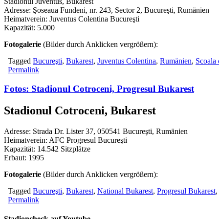
Stadionul Juventus, Bukarest
Adresse: Şoseaua Fundeni, nr. 243, Sector 2, Bucureşti, Rumänien
Heimatverein: Juventus Colentina Bucureşti
Kapazität: 5.000
Fotogalerie
(Bilder durch Anklicken vergrößern):
Tagged
Bucureşti
,
Bukarest
,
Juventus Colentina
,
Rumänien
,
Scoala 
Permalink
Fotos: Stadionul Cotroceni, Progresul Bukarest
Stadionul Cotroceni, Bukarest
Adresse: Strada Dr. Lister 37, 050541 Bucureşti, Rumänien
Heimatverein: AFC Progresul Bucureşti
Kapazität: 14.542 Sitzplätze
Erbaut: 1995
Fotogalerie
(Bilder durch Anklicken vergrößern):
Tagged
Bucureşti
,
Bukarest
,
National Bukarest
,
Progresul Bukarest
Permalink
Stadioncheck auf Youtube