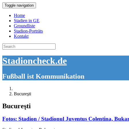
Toggle navigation
Home
Stadien in GE
Groundliste
Stadion-Porträts
Kontakt
Search
for:
Stadioncheck.de
Fußball ist Kommunikation
Bucureşti
Bucureşti
Fotos: Stadion / Stadionul Juventus Colentina, Bukar