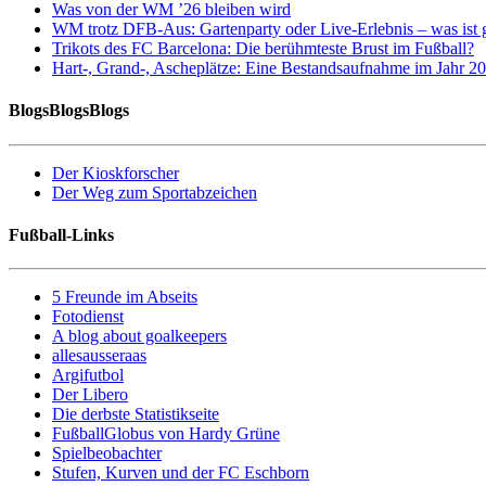
Was von der WM ’26 bleiben wird
WM trotz DFB-Aus: Gartenparty oder Live-Erlebnis – was ist 
Trikots des FC Barcelona: Die berühmteste Brust im Fußball?
Hart-, Grand-, Ascheplätze: Eine Bestandsaufnahme im Jahr 2
BlogsBlogsBlogs
Der Kioskforscher
Der Weg zum Sportabzeichen
Fußball-Links
5 Freunde im Abseits
Fotodienst
A blog about goalkeepers
allesausseraas
Argifutbol
Der Libero
Die derbste Statistikseite
FußballGlobus von Hardy Grüne
Spielbeobachter
Stufen, Kurven und der FC Eschborn