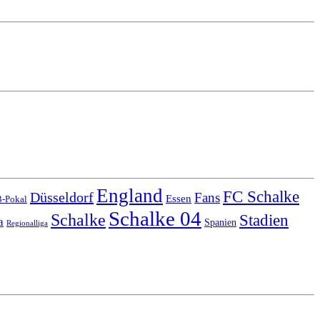
England
FC Schalke
Düsseldorf
Fans
Essen
-Pokal
Schalke 04
Schalke
Stadien
a
Spanien
Regionalliga