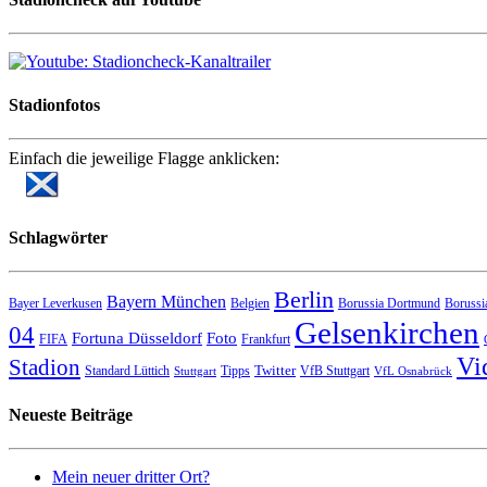
Stadionfotos
Einfach die jeweilige Flagge anklicken:
Schlagwörter
Berlin
Bayern München
Bayer Leverkusen
Belgien
Borussia Dortmund
Borussi
Gelsenkirchen
04
Fortuna Düsseldorf
Foto
FIFA
Frankfurt
Vi
Stadion
Twitter
Standard Lüttich
Tipps
VfB Stuttgart
Stuttgart
VfL Osnabrück
Neueste Beiträge
Mein neuer dritter Ort?