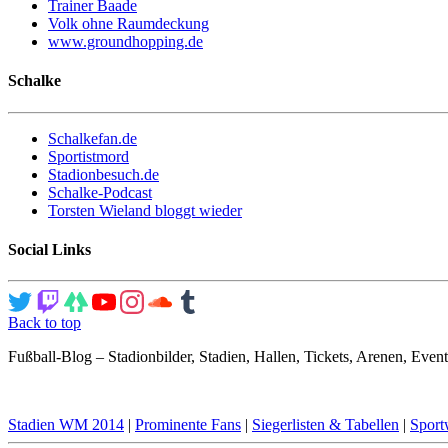
Trainer Baade
Volk ohne Raumdeckung
www.groundhopping.de
Schalke
Schalkefan.de
Sportistmord
Stadionbesuch.de
Schalke-Podcast
Torsten Wieland bloggt wieder
Social Links
Back to top
Fußball-Blog – Stadionbilder, Stadien, Hallen, Tickets, Arenen, Event
Stadien WM 2014
|
Prominente Fans
|
Siegerlisten & Tabellen
|
Sport