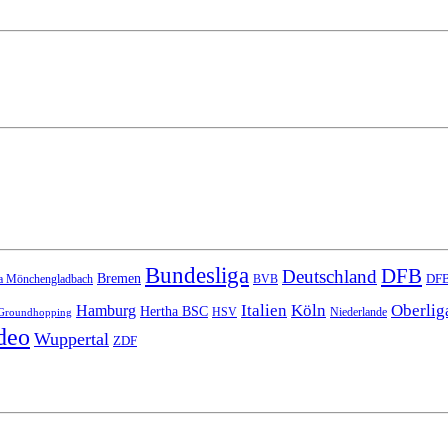
Bundesliga
DFB
Deutschland
Bremen
DFB
a Mönchengladbach
BVB
Italien
Köln
Oberlig
Hamburg
Hertha BSC
HSV
Niederlande
Groundhopping
deo
Wuppertal
ZDF