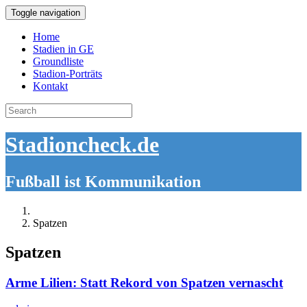
Toggle navigation
Home
Stadien in GE
Groundliste
Stadion-Porträts
Kontakt
Search
for:
Stadioncheck.de
Fußball ist Kommunikation
Spatzen
Spatzen
Arme Lilien: Statt Rekord von Spatzen vernascht