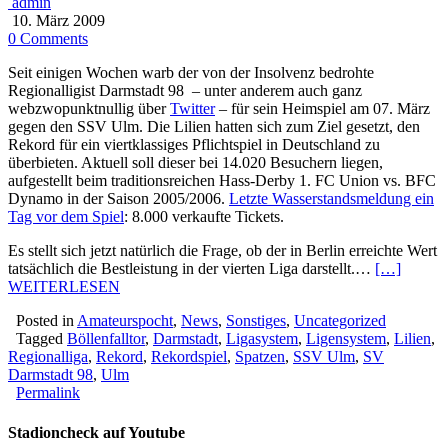
admin
10. März 2009
0 Comments
Seit einigen Wochen warb der von der Insolvenz bedrohte
Regionalligist Darmstadt 98 – unter anderem auch ganz
webzwopunktnullig über
Twitter
– für sein Heimspiel am 07. März
gegen den SSV Ulm. Die Lilien hatten sich zum Ziel gesetzt, den
Rekord für ein viertklassiges Pflichtspiel in Deutschland zu
überbieten. Aktuell soll dieser bei 14.020 Besuchern liegen,
aufgestellt beim traditionsreichen Hass-Derby 1. FC Union vs. BFC
Dynamo in der Saison 2005/2006.
Letzte Wasserstandsmeldung ein
Tag vor dem Spiel
: 8.000 verkaufte Tickets.
Es stellt sich jetzt natürlich die Frage, ob der in Berlin erreichte Wert
tatsächlich die Bestleistung in der vierten Liga darstellt.…
[…]
WEITERLESEN
Posted in
Amateurspocht
,
News
,
Sonstiges
,
Uncategorized
Tagged
Böllenfalltor
,
Darmstadt
,
Ligasystem
,
Ligensystem
,
Lilien
,
Regionalliga
,
Rekord
,
Rekordspiel
,
Spatzen
,
SSV Ulm
,
SV
Darmstadt 98
,
Ulm
Permalink
Stadioncheck auf Youtube