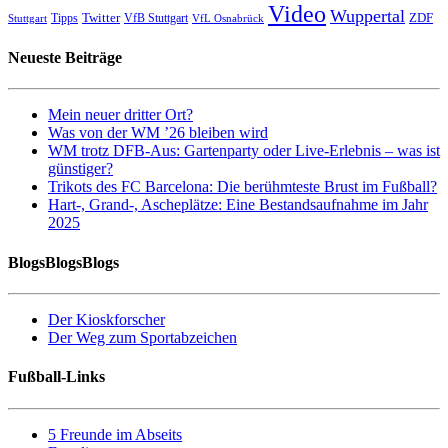
Video
Wuppertal
Twitter
ZDF
Tipps
VfB Stuttgart
Stuttgart
VfL Osnabrück
Neueste Beiträge
Mein neuer dritter Ort?
Was von der WM ’26 bleiben wird
WM trotz DFB-Aus: Gartenparty oder Live-Erlebnis – was ist
günstiger?
Trikots des FC Barcelona: Die berühmteste Brust im Fußball?
Hart-, Grand-, Ascheplätze: Eine Bestandsaufnahme im Jahr
2025
BlogsBlogsBlogs
Der Kioskforscher
Der Weg zum Sportabzeichen
Fußball-Links
5 Freunde im Abseits