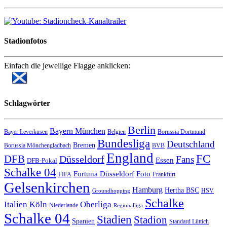
Stadionfotos
Einfach die jeweilige Flagge anklicken:
Schlagwörter
Berlin
Bayern München
Bayer Leverkusen
Belgien
Borussia Dortmund
Bundesliga
Deutschland
Bremen
Borussia Mönchengladbach
BVB
England
FC
DFB
Düsseldorf
Fans
Essen
DFB-Pokal
Schalke 04
Fortuna Düsseldorf
Foto
FIFA
Frankfurt
Gelsenkirchen
Hamburg
Hertha BSC
HSV
Groundhopping
Schalke
Italien
Köln
Oberliga
Niederlande
Regionalliga
Schalke 04
Stadien
Stadion
Spanien
Standard Lüttich