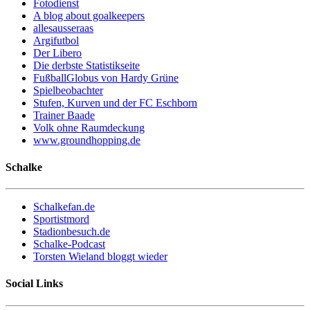
Fotodienst
A blog about goalkeepers
allesausseraas
Argifutbol
Der Libero
Die derbste Statistikseite
FußballGlobus von Hardy Grüne
Spielbeobachter
Stufen, Kurven und der FC Eschborn
Trainer Baade
Volk ohne Raumdeckung
www.groundhopping.de
Schalke
Schalkefan.de
Sportistmord
Stadionbesuch.de
Schalke-Podcast
Torsten Wieland bloggt wieder
Social Links