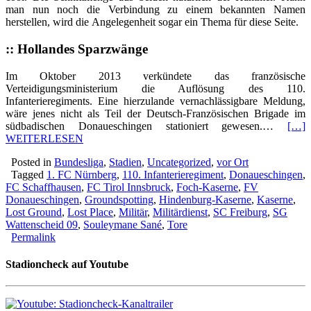
man nun noch die Verbindung zu einem bekannten Namen
herstellen, wird die Angelegenheit sogar ein Thema für diese Seite.
:: Hollandes Sparzwänge
Im Oktober 2013 verkündete das französische
Verteidigungsministerium die Auflösung des 110.
Infanterieregiments. Eine hierzulande vernachlässigbare Meldung,
wäre jenes nicht als Teil der Deutsch-Französischen Brigade im
südbadischen Donaueschingen stationiert gewesen.…
[…]
WEITERLESEN
Posted in
Bundesliga
,
Stadien
,
Uncategorized
,
vor Ort
Tagged
1. FC Nürnberg
,
110. Infanterieregiment
,
Donaueschingen
,
FC Schaffhausen
,
FC Tirol Innsbruck
,
Foch-Kaserne
,
FV
Donaueschingen
,
Groundspotting
,
Hindenburg-Kaserne
,
Kaserne
,
Lost Ground
,
Lost Place
,
Militär
,
Militärdienst
,
SC Freiburg
,
SG
Wattenscheid 09
,
Souleymane Sané
,
Tore
Permalink
Stadioncheck auf Youtube