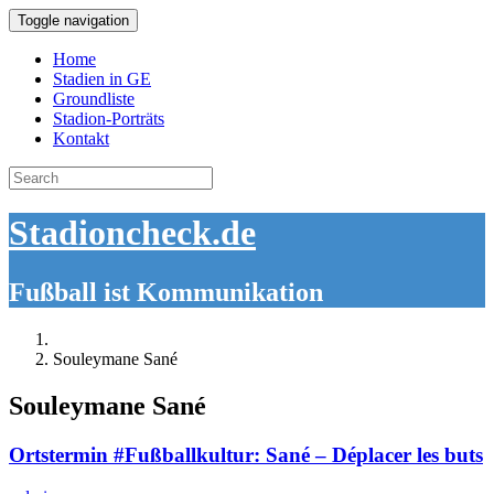
Toggle navigation
Home
Stadien in GE
Groundliste
Stadion-Porträts
Kontakt
Search
for:
Stadioncheck.de
Fußball ist Kommunikation
Souleymane Sané
Souleymane Sané
Ortstermin #Fußballkultur: Sané – Déplacer les buts