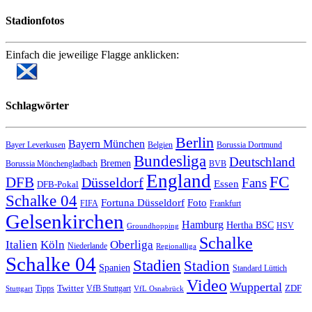
Stadionfotos
Einfach die jeweilige Flagge anklicken:
Schlagwörter
Berlin
Bayern München
Bayer Leverkusen
Belgien
Borussia Dortmund
Bundesliga
Deutschland
Bremen
Borussia Mönchengladbach
BVB
England
FC
DFB
Düsseldorf
Fans
Essen
DFB-Pokal
Schalke 04
Fortuna Düsseldorf
Foto
FIFA
Frankfurt
Gelsenkirchen
Hamburg
Hertha BSC
HSV
Groundhopping
Schalke
Italien
Köln
Oberliga
Niederlande
Regionalliga
Schalke 04
Stadien
Stadion
Spanien
Standard Lüttich
Video
Wuppertal
Twitter
ZDF
Tipps
VfB Stuttgart
Stuttgart
VfL Osnabrück