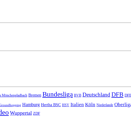
Bundesliga
DFB
Deutschland
Bremen
DFB
a Mönchengladbach
BVB
Italien
Köln
Oberlig
Hamburg
Hertha BSC
HSV
Niederlande
Groundhopping
deo
Wuppertal
ZDF