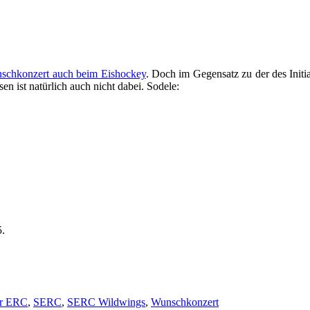
schkonzert auch beim Eishockey
. Doch im Gegensatz zu der des Initi
ist natürlich auch nicht dabei. Sodele:
5.
er ERC
,
SERC
,
SERC Wildwings
,
Wunschkonzert