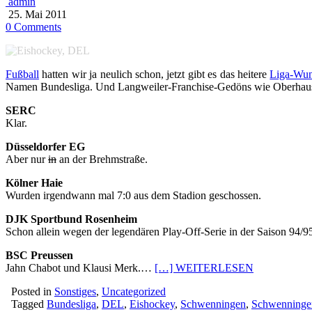
admin
25. Mai 2011
0 Comments
Fußball
hatten wir ja neulich schon, jetzt gibt es das heitere
Liga-Wun
Namen Bundesliga. Und Langweiler-Franchise-Gedöns wie Oberhausen 
SERC
Klar.
Düsseldorfer EG
Aber nur
in
an der Brehmstraße.
Kölner Haie
Wurden irgendwann mal 7:0 aus dem Stadion geschossen.
DJK Sportbund Rosenheim
Schon allein wegen der legendären Play-Off-Serie in der Saison 94/9
BSC Preussen
Jahn Chabot und Klausi Merk.…
[…] WEITERLESEN
Posted in
Sonstiges
,
Uncategorized
Tagged
Bundesliga
,
DEL
,
Eishockey
,
Schwenningen
,
Schwenning