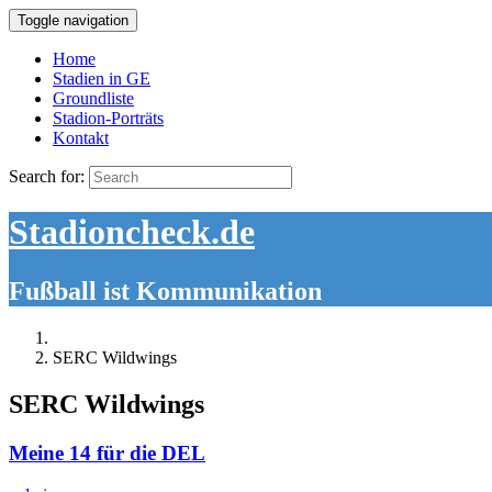
Toggle navigation
Home
Stadien in GE
Groundliste
Stadion-Porträts
Kontakt
Search for:
Stadioncheck.de
Fußball ist Kommunikation
SERC Wildwings
SERC Wildwings
Meine 14 für die DEL