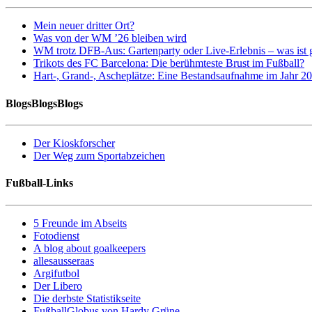
Mein neuer dritter Ort?
Was von der WM ’26 bleiben wird
WM trotz DFB-Aus: Gartenparty oder Live-Erlebnis – was ist 
Trikots des FC Barcelona: Die berühmteste Brust im Fußball?
Hart-, Grand-, Ascheplätze: Eine Bestandsaufnahme im Jahr 2
BlogsBlogsBlogs
Der Kioskforscher
Der Weg zum Sportabzeichen
Fußball-Links
5 Freunde im Abseits
Fotodienst
A blog about goalkeepers
allesausseraas
Argifutbol
Der Libero
Die derbste Statistikseite
FußballGlobus von Hardy Grüne