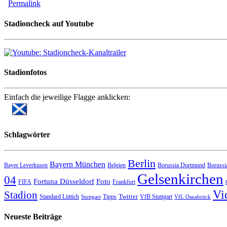
Permalink
Stadioncheck auf Youtube
Stadionfotos
Einfach die jeweilige Flagge anklicken:
Schlagwörter
Berlin
Bayern München
Bayer Leverkusen
Belgien
Borussia Dortmund
Borussi
Gelsenkirchen
04
Fortuna Düsseldorf
Foto
FIFA
Frankfurt
Vi
Stadion
Twitter
Standard Lüttich
Tipps
VfB Stuttgart
Stuttgart
VfL Osnabrück
Neueste Beiträge