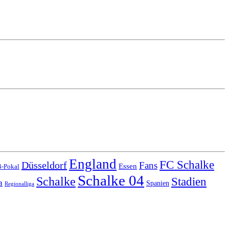
England
FC Schalke
Düsseldorf
Fans
Essen
-Pokal
Schalke 04
Schalke
Stadien
a
Spanien
Regionalliga