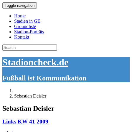
Toggle navigation
Home
Stadien in GE
Groundliste
Stadion-Porträts
Kontakt
Search
for:
Stadioncheck.de
Fußball ist Kommunikation
Sebastian Deisler
Sebastian Deisler
Links KW 41 2009