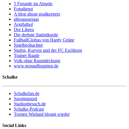
5 Freunde im Abseits
Fotodienst
A blog about goalkeepers
allesausseraas
Argifutbol
Der Libero
Die derbste Statistikseite
FußballGlobus von Hardy Grüne
Spielbeobachter
Stufen, Kurven und der FC Eschborn
Trainer Baade
Volk ohne Raumdeckung
www.groundhopping.de
Schalke
Schalkefan.de
Sportistmord
Stadionbesuch.de
Schalke-Podcast
Torsten Wieland bloggt wieder
Social Links