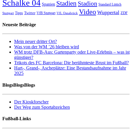
Schalke 04
Stadien
Stadion
Spanien
Standard Lüttich
Video
Wuppertal
Twitter
ZDF
Tipps
VfB Stuttgart
Stuttgart
VfL Osnabrück
Neueste Beiträge
Mein neuer dritter Ort?
Was von der WM ’26 bleiben wird
WM trotz DFB-Aus: Gartenparty oder Live-Erlebnis – was ist
günstiger?
Trikots des FC Barcelona: Die berühmteste Brust im Fußball?
Hart-, Grand-, Ascheplätze: Eine Bestandsaufnahme im Jahr
2025
BlogsBlogsBlogs
Der Kioskforscher
Der Weg zum Sportabzeichen
Fußball-Links