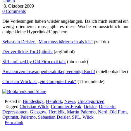
admin
8. Oktober 2009
0 Comments
Die Vorlesungen haben wieder angefangen. Da ich mich erstmal ein
wenig orientieren muss, gibt es diese Woche voraussichtlich nur
einige kleine Hyperlink-Häppchen:
Sebastian Deisler: „Man muss härter sein als ich“
(zeit.de)
Der verrückte Tor-Optimist
(argifutbol)
SPL unfazed by Old Firm exit talk
(bbc.co.uk)
Amateurvereinswappenheraldiker, vereinigt Euch!
(spielbeobachter)
Christian Wück ist „ein Computerfreak“
(11freunde.de)
Posted in
Bundesliga
,
Heraldik
,
News
,
Uncategorized
Tagged
Christian Wück
,
Computer-Freak
,
Deisler
,
Deislerin
,
Depressionen
,
Glasgow
,
Heraldik
,
Martin Palermo
,
Nerd
,
Old Firm
,
Optimist
,
Palermo
,
Sebastian Deisler
,
SPL
,
Wück
Permalink