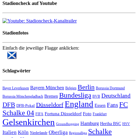
Stadioncheck auf Youtube
Stadionfotos
Einfach die jeweilige Flagge anklicken:
Schlagwörter
Berlin
Bayern München
Bayer Leverkusen
Belgien
Borussia Dortmund
Bundesliga
Deutschland
Bremen
Borussia Mönchengladbach
BVB
England
FC
DFB
Düsseldorf
Fans
Essen
DFB-Pokal
Schalke 04
Fortuna Düsseldorf
Foto
FIFA
Frankfurt
Gelsenkirchen
Hamburg
Hertha BSC
HSV
Groundhopping
Schalke
Italien
Köln
Oberliga
Niederlande
Regionalliga