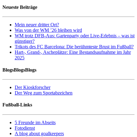
Neueste Beiträge
Mein neuer dritter Ort?
Was von der WM ’26 bleiben wird
WM trotz DFB-Aus: Gartenparty oder Live-Erlebnis – was ist
günstiger?
Trikots des FC Barcelona: Die berühmteste Brust im Fußball?
Hart-, Grand-, Ascheplätze: Eine Bestandsaufnahme im Jahr
2025
BlogsBlogsBlogs
Der Kioskforscher
Der Weg zum Sportabzeichen
Fußball-Links
5 Freunde im Abseits
Fotodienst
A blog about goalkeepers