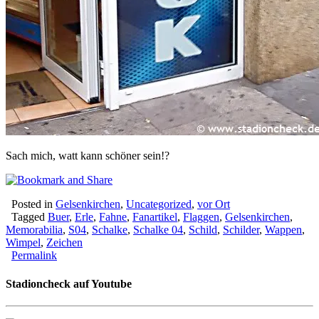
Sach mich, watt kann schöner sein!?
Posted in
Gelsenkirchen
,
Uncategorized
,
vor Ort
Tagged
Buer
,
Erle
,
Fahne
,
Fanartikel
,
Flaggen
,
Gelsenkirchen
,
Memorabilia
,
S04
,
Schalke
,
Schalke 04
,
Schild
,
Schilder
,
Wappen
,
Wimpel
,
Zeichen
Permalink
Stadioncheck auf Youtube