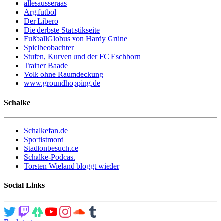
allesausseraas
Argifutbol
Der Libero
Die derbste Statistikseite
FußballGlobus von Hardy Grüne
Spielbeobachter
Stufen, Kurven und der FC Eschborn
Trainer Baade
Volk ohne Raumdeckung
www.groundhopping.de
Schalke
Schalkefan.de
Sportistmord
Stadionbesuch.de
Schalke-Podcast
Torsten Wieland bloggt wieder
Social Links