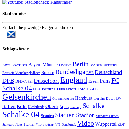
Stadionfotos
Einfach die jeweilige Flagge anklicken:
Schlagwörter
Berlin
Bayern München
Bayer Leverkusen
Belgien
Borussia Dortmund
Bundesliga
Deutschland
Bremen
Borussia Mönchengladbach
BVB
England
FC
DFB
Düsseldorf
Fans
Essen
DFB-Pokal
Schalke 04
Fortuna Düsseldorf
Foto
FIFA
Frankfurt
Gelsenkirchen
Hamburg
Hertha BSC
HSV
Groundhopping
Schalke
Italien
Köln
Oberliga
Niederlande
Regionalliga
Schalke 04
Stadien
Stadion
Spanien
Standard Lüttich
Video
Wuppertal
Twitter
ZDF
Tipps
VfB Stuttgart
Stuttgart
VfL Osnabrück