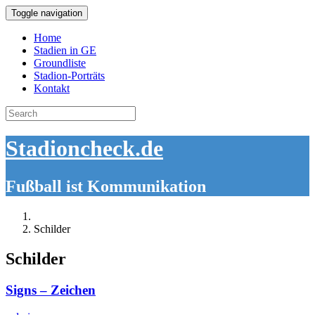
Toggle navigation
Home
Stadien in GE
Groundliste
Stadion-Porträts
Kontakt
Search
for:
Stadioncheck.de
Fußball ist Kommunikation
Schilder
Schilder
Signs – Zeichen