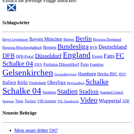
Einfach die jeweilige Flagge anklicken:
Schlagwörter
Berlin
Bayern München
Bayer Leverkusen
Belgien
Borussia Dortmund
Bundesliga
Deutschland
Bremen
Borussia Mönchengladbach
BVB
England
FC
DFB
Düsseldorf
Fans
Essen
DFB-Pokal
Schalke 04
Fortuna Düsseldorf
Foto
FIFA
Frankfurt
Gelsenkirchen
Hamburg
Hertha BSC
HSV
Groundhopping
Schalke
Italien
Köln
Oberliga
Niederlande
Regionalliga
Schalke 04
Stadien
Stadion
Spanien
Standard Lüttich
Video
Wuppertal
Twitter
ZDF
Tipps
VfB Stuttgart
Stuttgart
VfL Osnabrück
Neueste Beiträge
Mein neuer dritter Ort?