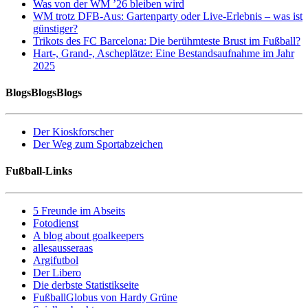
Was von der WM ’26 bleiben wird
WM trotz DFB-Aus: Gartenparty oder Live-Erlebnis – was ist
günstiger?
Trikots des FC Barcelona: Die berühmteste Brust im Fußball?
Hart-, Grand-, Ascheplätze: Eine Bestandsaufnahme im Jahr
2025
BlogsBlogsBlogs
Der Kioskforscher
Der Weg zum Sportabzeichen
Fußball-Links
5 Freunde im Abseits
Fotodienst
A blog about goalkeepers
allesausseraas
Argifutbol
Der Libero
Die derbste Statistikseite
FußballGlobus von Hardy Grüne