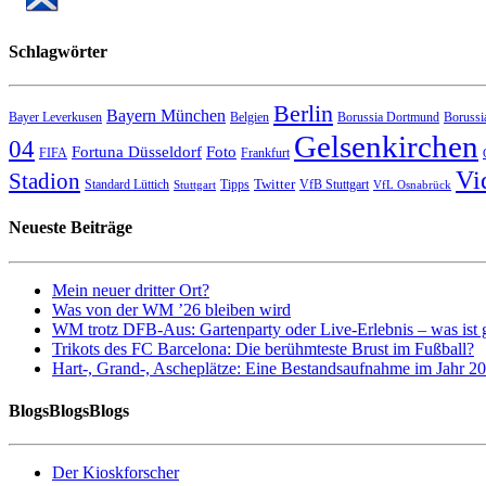
Schlagwörter
Berlin
Bayern München
Bayer Leverkusen
Belgien
Borussia Dortmund
Borussi
Gelsenkirchen
04
Fortuna Düsseldorf
Foto
FIFA
Frankfurt
Vi
Stadion
Twitter
Standard Lüttich
Tipps
VfB Stuttgart
Stuttgart
VfL Osnabrück
Neueste Beiträge
Mein neuer dritter Ort?
Was von der WM ’26 bleiben wird
WM trotz DFB-Aus: Gartenparty oder Live-Erlebnis – was ist 
Trikots des FC Barcelona: Die berühmteste Brust im Fußball?
Hart-, Grand-, Ascheplätze: Eine Bestandsaufnahme im Jahr 2
BlogsBlogsBlogs
Der Kioskforscher