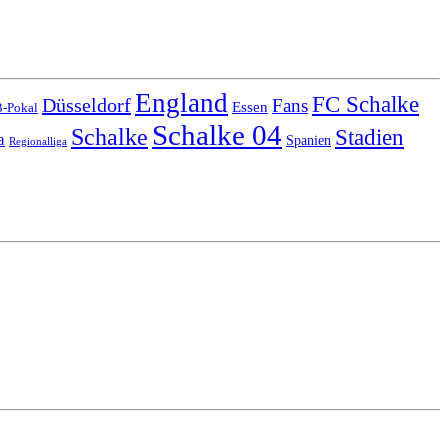
England
FC Schalke
Düsseldorf
Fans
Essen
-Pokal
Schalke 04
Schalke
Stadien
a
Spanien
Regionalliga