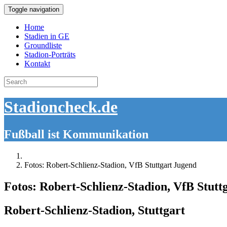
Toggle navigation
Home
Stadien in GE
Groundliste
Stadion-Porträts
Kontakt
Search
for:
Stadioncheck.de
Fußball ist Kommunikation
Fotos: Robert-Schlienz-Stadion, VfB Stuttgart Jugend
Fotos: Robert-Schlienz-Stadion, VfB Stutt
Robert-Schlienz-Stadion, Stuttgart