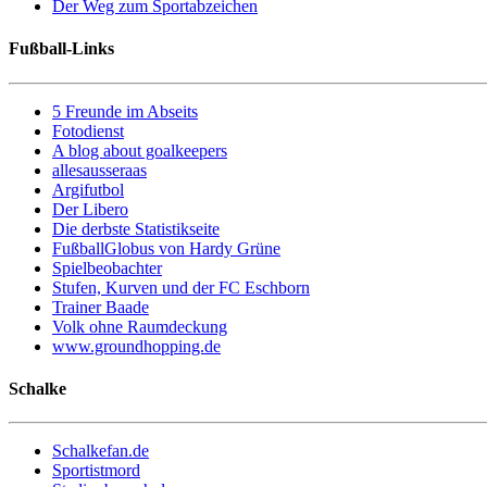
Der Weg zum Sportabzeichen
Fußball-Links
5 Freunde im Abseits
Fotodienst
A blog about goalkeepers
allesausseraas
Argifutbol
Der Libero
Die derbste Statistikseite
FußballGlobus von Hardy Grüne
Spielbeobachter
Stufen, Kurven und der FC Eschborn
Trainer Baade
Volk ohne Raumdeckung
www.groundhopping.de
Schalke
Schalkefan.de
Sportistmord