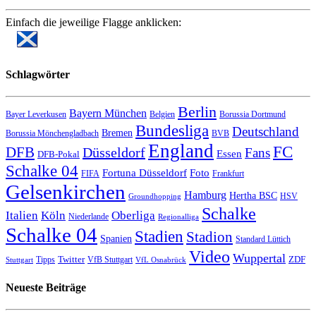
Einfach die jeweilige Flagge anklicken:
Schlagwörter
Berlin
Bayern München
Bayer Leverkusen
Belgien
Borussia Dortmund
Bundesliga
Deutschland
Bremen
Borussia Mönchengladbach
BVB
England
FC
DFB
Düsseldorf
Fans
Essen
DFB-Pokal
Schalke 04
Fortuna Düsseldorf
Foto
FIFA
Frankfurt
Gelsenkirchen
Hamburg
Hertha BSC
HSV
Groundhopping
Schalke
Italien
Köln
Oberliga
Niederlande
Regionalliga
Schalke 04
Stadien
Stadion
Spanien
Standard Lüttich
Video
Wuppertal
Twitter
ZDF
Tipps
VfB Stuttgart
Stuttgart
VfL Osnabrück
Neueste Beiträge