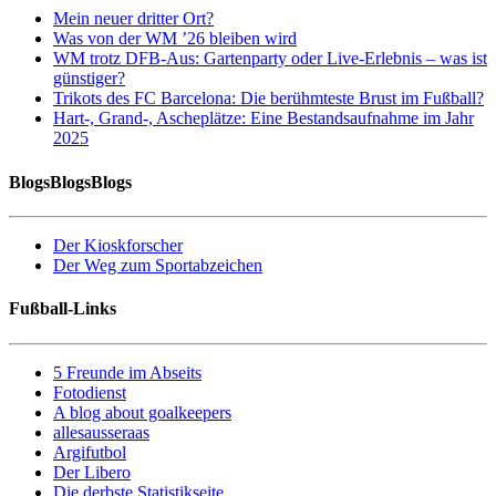
Mein neuer dritter Ort?
Was von der WM ’26 bleiben wird
WM trotz DFB-Aus: Gartenparty oder Live-Erlebnis – was ist
günstiger?
Trikots des FC Barcelona: Die berühmteste Brust im Fußball?
Hart-, Grand-, Ascheplätze: Eine Bestandsaufnahme im Jahr
2025
BlogsBlogsBlogs
Der Kioskforscher
Der Weg zum Sportabzeichen
Fußball-Links
5 Freunde im Abseits
Fotodienst
A blog about goalkeepers
allesausseraas
Argifutbol
Der Libero
Die derbste Statistikseite