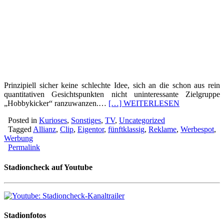
Prinzipiell sicher keine schlechte Idee, sich an die schon aus rein
quantitativen Gesichtspunkten nicht uninteressante Zielgruppe
„Hobbykicker“ ranzuwanzen.…
[…] WEITERLESEN
Posted in
Kurioses
,
Sonstiges
,
TV
,
Uncategorized
Tagged
Allianz
,
Clip
,
Eigentor
,
fünftklassig
,
Reklame
,
Werbespot
,
Werbung
Permalink
Stadioncheck auf Youtube
Stadionfotos