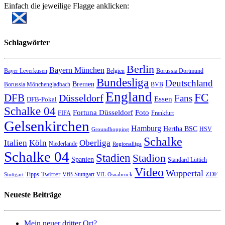
Einfach die jeweilige Flagge anklicken:
Schlagwörter
Berlin
Bayern München
Bayer Leverkusen
Belgien
Borussia Dortmund
Bundesliga
Deutschland
Bremen
Borussia Mönchengladbach
BVB
England
FC
DFB
Düsseldorf
Fans
Essen
DFB-Pokal
Schalke 04
Fortuna Düsseldorf
Foto
FIFA
Frankfurt
Gelsenkirchen
Hamburg
Hertha BSC
HSV
Groundhopping
Schalke
Italien
Köln
Oberliga
Niederlande
Regionalliga
Schalke 04
Stadien
Stadion
Spanien
Standard Lüttich
Video
Wuppertal
Twitter
ZDF
Tipps
VfB Stuttgart
Stuttgart
VfL Osnabrück
Neueste Beiträge
Mein neuer dritter Ort?