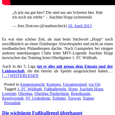
„Is jetz ma gut hier? Die sind nur am Schreien hier. Hab
ich noch nie erlebt.“ – Joachim Hopp (schreiend)
— Jens Dotcom (@stadioncheck)
10. April 2013
Es war eine schöne Zeit, als man beim Stichwort „Hopp“ noch
unwillkürlich an einen Duisburger Abwehrspieler und nicht an einen
nordbadischen Philanthropen dachte. Nach Gastspielen bei einigen
anderen unterklassigen Clubs leitet MSV-Legende Joachim Hopp
inzwischen das Training beim Oberligisten 1. FC Wülfrath.
Auch in der 5. Liga
tut er dies mit genau dem Einsatz und der
Leidenschaft
, die ihn bereits als Spieler ausgezeichnet haben.…
[…] WEITERLESEN
Posted in
Amateurspocht
,
Kurioses
,
Uncategorized
,
vor Ort
Tagged
1. FC Wülfrath
,
Fußballregeln
,
Hopp
,
Joachim Hopp
,
Legende
,
Oberliga
,
Oberliga Niederrhein
,
Regelkunde
,
Regelverstoß
,
SV Uedesheim
,
Torhüter
,
Torwart
,
Trainer
Permalink
Die wichtigste Fußballregel überhaupt