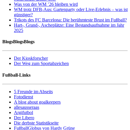
Was von der WM ’26 bleiben wird
WM trotz DFB-Aus: Gartenparty oder Live-Erlebnis – was ist
günstiger?
Trikots des FC Barcelona: Die berühmteste Brust im Fußball?
Hart-, Grand-, Ascheplätze: Eine Bestandsaufnahme im Jahr
2025
BlogsBlogsBlogs
Der Kioskforscher
Der Weg zum Sportabzeichen
Fußball-Links
5 Freunde im Abseits
Fotodienst
A blog about goalkeepers
allesausseraas
Argifutbol
Der Libero
Die derbste Statistikseite
FußballGlobus von Hardy Grüne