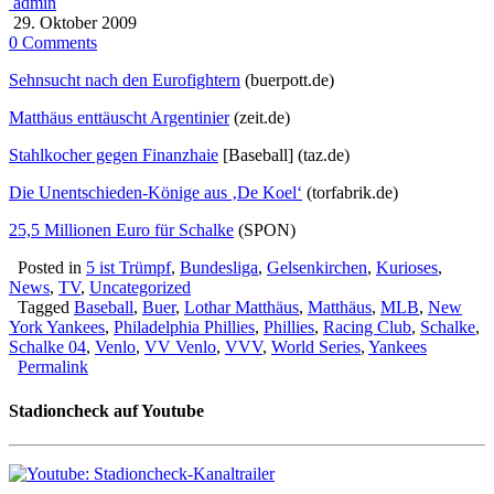
admin
29. Oktober 2009
0 Comments
Sehnsucht nach den Eurofightern
(buerpott.de)
Matthäus enttäuscht Argentinier
(zeit.de)
Stahlkocher gegen Finanzhaie
[Baseball] (taz.de)
Die Unentschieden-Könige aus ‚De Koel‘
(torfabrik.de)
25,5 Millionen Euro für Schalke
(SPON)
Posted in
5 ist Trümpf
,
Bundesliga
,
Gelsenkirchen
,
Kurioses
,
News
,
TV
,
Uncategorized
Tagged
Baseball
,
Buer
,
Lothar Matthäus
,
Matthäus
,
MLB
,
New
York Yankees
,
Philadelphia Phillies
,
Phillies
,
Racing Club
,
Schalke
,
Schalke 04
,
Venlo
,
VV Venlo
,
VVV
,
World Series
,
Yankees
Permalink
Stadioncheck auf Youtube