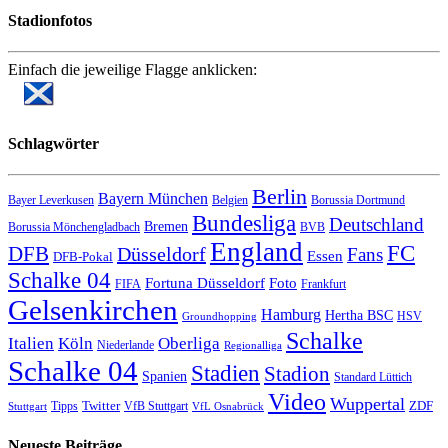
Stadionfotos
Einfach die jeweilige Flagge anklicken:
Schlagwörter
Berlin
Bayern München
Bayer Leverkusen
Belgien
Borussia Dortmund
Bundesliga
Deutschland
Bremen
Borussia Mönchengladbach
BVB
England
FC
DFB
Düsseldorf
Fans
Essen
DFB-Pokal
Schalke 04
Fortuna Düsseldorf
Foto
FIFA
Frankfurt
Gelsenkirchen
Hamburg
Hertha BSC
HSV
Groundhopping
Schalke
Italien
Köln
Oberliga
Niederlande
Regionalliga
Schalke 04
Stadien
Stadion
Spanien
Standard Lüttich
Video
Wuppertal
Twitter
ZDF
Tipps
VfB Stuttgart
Stuttgart
VfL Osnabrück
Neueste Beiträge