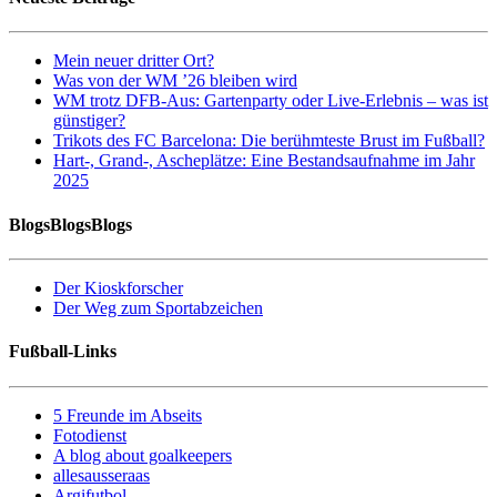
Mein neuer dritter Ort?
Was von der WM ’26 bleiben wird
WM trotz DFB-Aus: Gartenparty oder Live-Erlebnis – was ist
günstiger?
Trikots des FC Barcelona: Die berühmteste Brust im Fußball?
Hart-, Grand-, Ascheplätze: Eine Bestandsaufnahme im Jahr
2025
BlogsBlogsBlogs
Der Kioskforscher
Der Weg zum Sportabzeichen
Fußball-Links
5 Freunde im Abseits
Fotodienst
A blog about goalkeepers
allesausseraas
Argifutbol