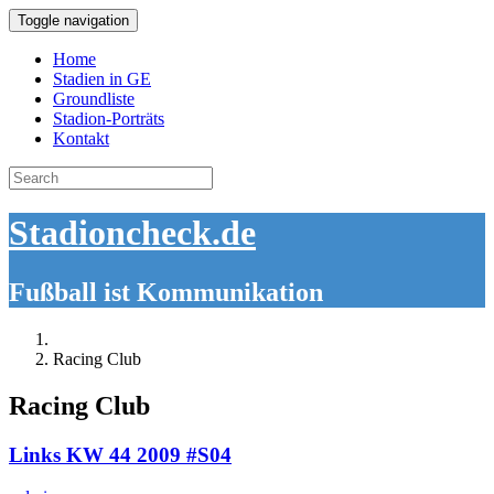
Toggle navigation
Home
Stadien in GE
Groundliste
Stadion-Porträts
Kontakt
Search
for:
Stadioncheck.de
Fußball ist Kommunikation
Racing Club
Racing Club
Links KW 44 2009 #S04