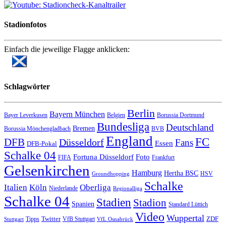
Stadionfotos
Einfach die jeweilige Flagge anklicken:
Schlagwörter
Berlin
Bayern München
Bayer Leverkusen
Belgien
Borussia Dortmund
Bundesliga
Deutschland
Bremen
Borussia Mönchengladbach
BVB
England
FC
DFB
Düsseldorf
Fans
Essen
DFB-Pokal
Schalke 04
Fortuna Düsseldorf
Foto
FIFA
Frankfurt
Gelsenkirchen
Hamburg
Hertha BSC
HSV
Groundhopping
Schalke
Italien
Köln
Oberliga
Niederlande
Regionalliga
Schalke 04
Stadien
Stadion
Spanien
Standard Lüttich
Video
Wuppertal
Twitter
ZDF
Tipps
VfB Stuttgart
Stuttgart
VfL Osnabrück