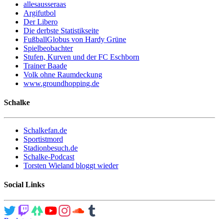
allesausseraas
Argifutbol
Der Libero
Die derbste Statistikseite
FußballGlobus von Hardy Grüne
Spielbeobachter
Stufen, Kurven und der FC Eschborn
Trainer Baade
Volk ohne Raumdeckung
www.groundhopping.de
Schalke
Schalkefan.de
Sportistmord
Stadionbesuch.de
Schalke-Podcast
Torsten Wieland bloggt wieder
Social Links