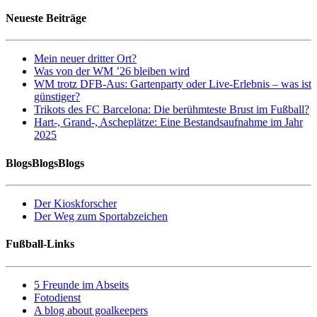
Neueste Beiträge
Mein neuer dritter Ort?
Was von der WM ’26 bleiben wird
WM trotz DFB-Aus: Gartenparty oder Live-Erlebnis – was ist
günstiger?
Trikots des FC Barcelona: Die berühmteste Brust im Fußball?
Hart-, Grand-, Ascheplätze: Eine Bestandsaufnahme im Jahr
2025
BlogsBlogsBlogs
Der Kioskforscher
Der Weg zum Sportabzeichen
Fußball-Links
5 Freunde im Abseits
Fotodienst
A blog about goalkeepers