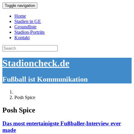
Toggle navigation
Home
Stadien in GE
Groundliste
Stadion-Porträts
Kontakt
Search
for:
Stadioncheck.de
Fußball ist Kommunikation
Posh Spice
Posh Spice
Das most entertainigste Fußballer-Interview ever
made