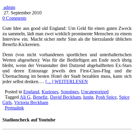
admin
27. September 2010
0 Comments
Gute Idee aus good old England: Um Geld für einen guten Zweck
zu sammeln, lädt man zwei wirklich prominente Menschen zu einem
Interview ein. Macht sicher mehr Sinn als die hierzulande üblichen
Benefiz-Kickereien.
Denn (von nicht vorhandenen sportlichen und unterhalterischen
Werten abgesehen): Was für die Bedürftigen am Ende noch übrig
bleibt, wenn der Veranstalter drei Dutzend abgehalfterten Ex-Stars
und deren Entourage jeweils den First-Class-Flug und die
Übernachtung im besten Hotel der Stadt bezahlen muss, kann sich
jeder selbst denken.…
[…] WEITERLESEN
Posted in
England
,
Kurioses
,
Sonstiges
,
Uncategorized
Tagged
Ali G
,
Benefiz
,
David Beckham
,
lustig
,
Posh Spice
,
Spice
Girls
,
Victoria Beckham
Permalink
Stadioncheck auf Youtube