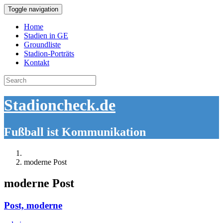
Toggle navigation
Home
Stadien in GE
Groundliste
Stadion-Porträts
Kontakt
Search
for:
Stadioncheck.de
Fußball ist Kommunikation
moderne Post
moderne Post
Post, moderne