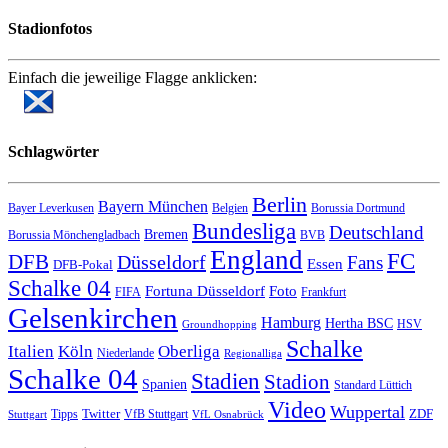
Stadionfotos
Einfach die jeweilige Flagge anklicken:
Schlagwörter
Berlin
Bayern München
Bayer Leverkusen
Belgien
Borussia Dortmund
Bundesliga
Deutschland
Bremen
Borussia Mönchengladbach
BVB
England
FC
DFB
Düsseldorf
Fans
Essen
DFB-Pokal
Schalke 04
Fortuna Düsseldorf
Foto
FIFA
Frankfurt
Gelsenkirchen
Hamburg
Hertha BSC
HSV
Groundhopping
Schalke
Italien
Köln
Oberliga
Niederlande
Regionalliga
Schalke 04
Stadien
Stadion
Spanien
Standard Lüttich
Video
Wuppertal
Twitter
ZDF
Tipps
VfB Stuttgart
Stuttgart
VfL Osnabrück