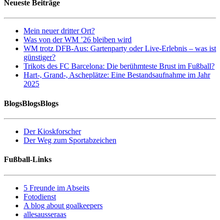
Neueste Beiträge
Mein neuer dritter Ort?
Was von der WM ’26 bleiben wird
WM trotz DFB-Aus: Gartenparty oder Live-Erlebnis – was ist
günstiger?
Trikots des FC Barcelona: Die berühmteste Brust im Fußball?
Hart-, Grand-, Ascheplätze: Eine Bestandsaufnahme im Jahr
2025
BlogsBlogsBlogs
Der Kioskforscher
Der Weg zum Sportabzeichen
Fußball-Links
5 Freunde im Abseits
Fotodienst
A blog about goalkeepers
allesausseraas