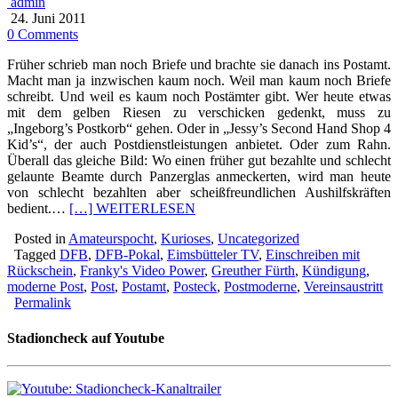
admin
24. Juni 2011
0 Comments
Früher schrieb man noch Briefe und brachte sie danach ins Postamt.
Macht man ja inzwischen kaum noch. Weil man kaum noch Briefe
schreibt. Und weil es kaum noch Postämter gibt. Wer heute etwas
mit dem gelben Riesen zu verschicken gedenkt, muss zu
„Ingeborg’s Postkorb“ gehen. Oder in „Jessy’s Second Hand Shop 4
Kid’s“, der auch Postdienstleistungen anbietet. Oder zum Rahn.
Überall das gleiche Bild: Wo einen früher gut bezahlte und schlecht
gelaunte Beamte durch Panzerglas anmeckerten, wird man heute
von schlecht bezahlten aber scheißfreundlichen Aushilfskräften
bedient.…
[…] WEITERLESEN
Posted in
Amateurspocht
,
Kurioses
,
Uncategorized
Tagged
DFB
,
DFB-Pokal
,
Eimsbütteler TV
,
Einschreiben mit
Rückschein
,
Franky's Video Power
,
Greuther Fürth
,
Kündigung
,
moderne Post
,
Post
,
Postamt
,
Posteck
,
Postmoderne
,
Vereinsaustritt
Permalink
Stadioncheck auf Youtube