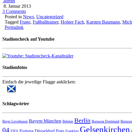
admin
8. Januar 2013
3 Comments
Posted in
News
,
Uncategorized
Tagged
Frage
,
Fußballtrainer
,
Holger Fach
,
Karsten Baumann
,
Mich
Permalink
Stadioncheck auf Youtube
Stadionfotos
Einfach die jeweilige Flagge anklicken:
Schlagwörter
Berlin
Bayern München
Bayer Leverkusen
Belgien
Borussia Dortmund
Borussi
Gelsenkirchen
04
Fortuna Düsseldorf
Foto
FIFA
Frankfurt