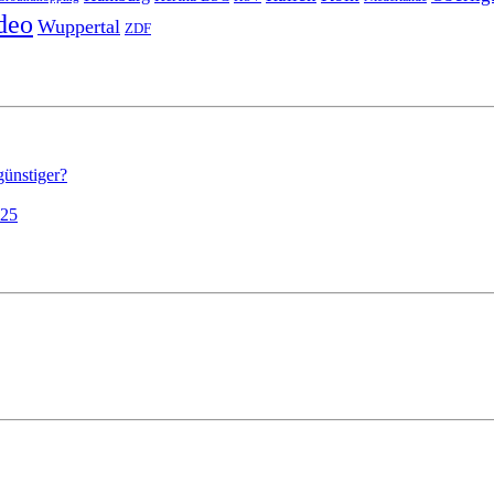
deo
Wuppertal
ZDF
günstiger?
025