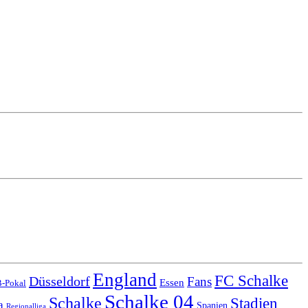
England
FC Schalke
Düsseldorf
Fans
Essen
-Pokal
Schalke 04
Schalke
Stadien
a
Spanien
Regionalliga