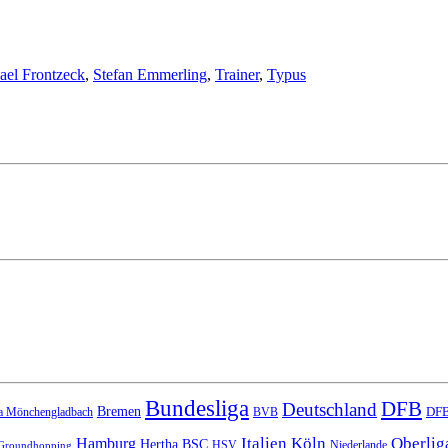
ael Frontzeck
,
Stefan Emmerling
,
Trainer
,
Typus
Bundesliga
DFB
Deutschland
Bremen
DFB
a Mönchengladbach
BVB
Italien
Köln
Oberlig
Hamburg
Hertha BSC
HSV
Niederlande
Groundhopping