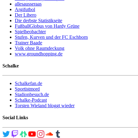
allesausseraas
Argifutbol
Der Libero
Die derbste Statistikseite
FußballGlobus von Hardy Grüne
Spielbeobachter
Stufen, Kurven und der FC Eschborn
Trainer Baade
Volk ohne Raumdeckung
www.groundhopping.de
Schalke
Schalkefan.de
Sportistmord
Stadionbesuch.de
Schalke-Podcast
Torsten Wieland bloggt wieder
Social Links