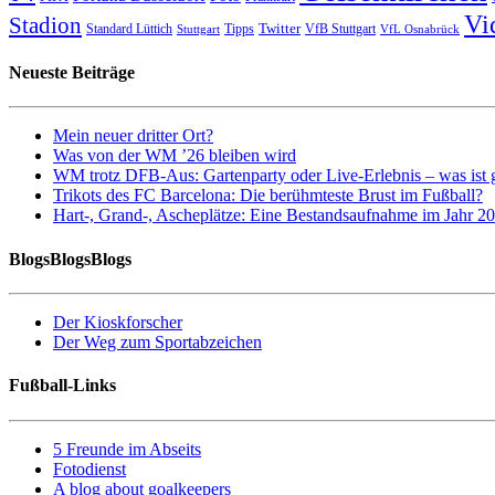
Vi
Stadion
Twitter
Standard Lüttich
Tipps
VfB Stuttgart
Stuttgart
VfL Osnabrück
Neueste Beiträge
Mein neuer dritter Ort?
Was von der WM ’26 bleiben wird
WM trotz DFB-Aus: Gartenparty oder Live-Erlebnis – was ist 
Trikots des FC Barcelona: Die berühmteste Brust im Fußball?
Hart-, Grand-, Ascheplätze: Eine Bestandsaufnahme im Jahr 2
BlogsBlogsBlogs
Der Kioskforscher
Der Weg zum Sportabzeichen
Fußball-Links
5 Freunde im Abseits
Fotodienst
A blog about goalkeepers