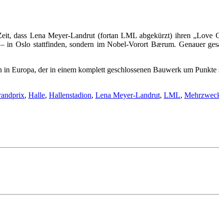
Zeit, dass Lena Meyer-Landrut (fortan LML abgekürzt) ihren „Love O
 – in Oslo stattfinden, sondern im Nobel-Vorort Bærum. Genauer gesa
ein in Europa, der in einem komplett geschlossenen Bauwerk um Punkte
andprix
,
Halle
,
Hallenstadion
,
Lena Meyer-Landrut
,
LML
,
Mehrzweck