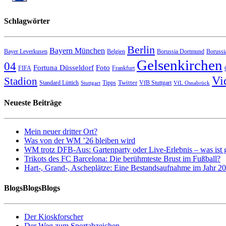
Schlagwörter
Berlin
Bayern München
Bayer Leverkusen
Belgien
Borussia Dortmund
Borussi
Gelsenkirchen
04
Fortuna Düsseldorf
Foto
FIFA
Frankfurt
Vi
Stadion
Twitter
Standard Lüttich
Tipps
VfB Stuttgart
Stuttgart
VfL Osnabrück
Neueste Beiträge
Mein neuer dritter Ort?
Was von der WM ’26 bleiben wird
WM trotz DFB-Aus: Gartenparty oder Live-Erlebnis – was ist 
Trikots des FC Barcelona: Die berühmteste Brust im Fußball?
Hart-, Grand-, Ascheplätze: Eine Bestandsaufnahme im Jahr 2
BlogsBlogsBlogs
Der Kioskforscher
Der Weg zum Sportabzeichen