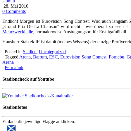
admin
28. Mai 2010
0 Comments
Endlich! Morgen ist Eurovision Song Contest. Wird auch langsam 
„Grand Prix De La Chanson“ wird nicht – wie überall zu lesen ist
Mehrzweckhalle
, normalerweise Austragungsort für Erstligafußball.
Hausherr Stabæk IF ist damit (meines Wissens) der einzige Profiver
Posted in
Stadien
,
Uncategorized
Tagged
Arena
,
Bærum
,
ESC
,
Eurovision Song Contest
,
Fornebu
,
Gr
Arena
Permalink
Stadioncheck auf Youtube
Stadionfotos
Einfach die jeweilige Flagge anklicken: