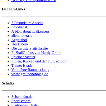
Fußball-Links
5 Freunde im Abseits
Fotodienst
A blog about goalkeepers
allesausseraas
Argifutbol
Der Libero
Die derbste Statistikseite
FußballGlobus von Hardy Grüne
Spielbeobachter
Stufen, Kurven und der FC Eschborn
Trainer Baade
Volk ohne Raumdeckung
www.groundhopping.de
Schalke
Schalkefan.de
Sportistmord
Stadionbesuch.de