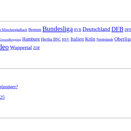
Bundesliga
DFB
Deutschland
Bremen
DFB
a Mönchengladbach
BVB
Italien
Köln
Oberlig
Hamburg
Hertha BSC
HSV
Niederlande
Groundhopping
deo
Wuppertal
ZDF
günstiger?
025