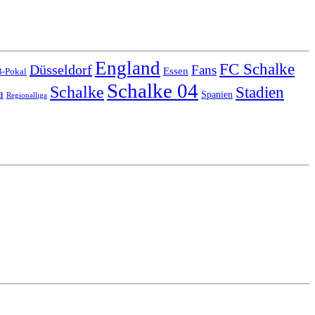
England
FC Schalke
Düsseldorf
Fans
Essen
-Pokal
Schalke 04
Schalke
Stadien
a
Spanien
Regionalliga