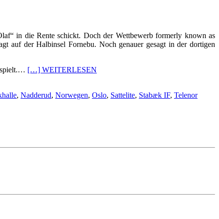
laf“ in die Rente schickt. Doch der Wettbewerb formerly known as
gt auf der Halbinsel Fornebu. Noch genauer gesagt in der dortigen
 spielt.…
[…] WEITERLESEN
halle
,
Nadderud
,
Norwegen
,
Oslo
,
Sattelite
,
Stabæk IF
,
Telenor