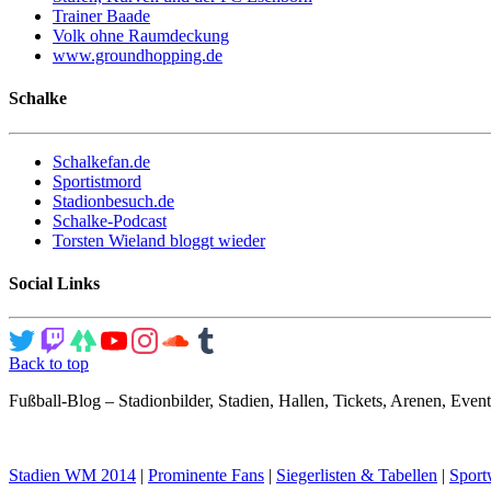
Trainer Baade
Volk ohne Raumdeckung
www.groundhopping.de
Schalke
Schalkefan.de
Sportistmord
Stadionbesuch.de
Schalke-Podcast
Torsten Wieland bloggt wieder
Social Links
Back to top
Fußball-Blog – Stadionbilder, Stadien, Hallen, Tickets, Arenen, Event
Stadien WM 2014
|
Prominente Fans
|
Siegerlisten & Tabellen
|
Sport