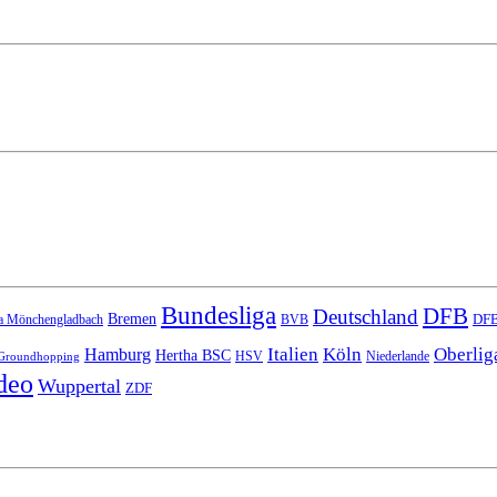
Bundesliga
DFB
Deutschland
Bremen
DFB
a Mönchengladbach
BVB
Italien
Köln
Oberlig
Hamburg
Hertha BSC
HSV
Niederlande
Groundhopping
deo
Wuppertal
ZDF