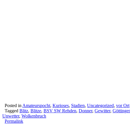
Posted in
Amateurspocht
,
Kurioses
,
Stadien
,
Uncategorized
,
vor Ort
Tagged
Blitz
,
Blitze
,
BSV SW Rehden
,
Donner
,
Gewitter
,
Göttinge
Unwetter
,
Wolkenbruch
Permalink