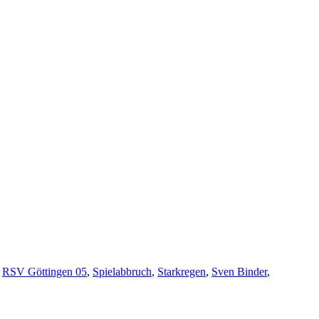
,
RSV Göttingen 05
,
Spielabbruch
,
Starkregen
,
Sven Binder
,