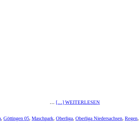
…
[…] WEITERLESEN
n
,
Göttingen 05
,
Maschpark
,
Oberliga
,
Oberliga Niedersachsen
,
Regen