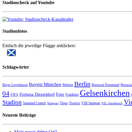
Stadioncheck auf Youtube
Stadionfotos
Einfach die jeweilige Flagge anklicken:
Schlagwörter
Berlin
Bayern München
Bayer Leverkusen
Belgien
Borussia Dortmund
Borussi
Gelsenkirchen
04
Fortuna Düsseldorf
Foto
FIFA
Frankfurt
Vi
Stadion
Twitter
Standard Lüttich
Tipps
VfB Stuttgart
Stuttgart
VfL Osnabrück
Neueste Beiträge
Mein neuer dritter Ort?