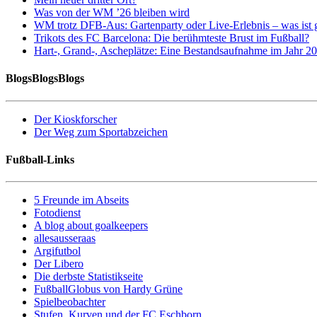
Was von der WM ’26 bleiben wird
WM trotz DFB-Aus: Gartenparty oder Live-Erlebnis – was ist 
Trikots des FC Barcelona: Die berühmteste Brust im Fußball?
Hart-, Grand-, Ascheplätze: Eine Bestandsaufnahme im Jahr 2
BlogsBlogsBlogs
Der Kioskforscher
Der Weg zum Sportabzeichen
Fußball-Links
5 Freunde im Abseits
Fotodienst
A blog about goalkeepers
allesausseraas
Argifutbol
Der Libero
Die derbste Statistikseite
FußballGlobus von Hardy Grüne
Spielbeobachter
Stufen, Kurven und der FC Eschborn