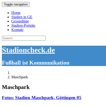
Toggle navigation
Home
Stadien in GE
Groundliste
Stadion-Porträts
Kontakt
Search
for:
Stadioncheck.de
Fußball ist Kommunikation
Maschpark
Maschpark
Fotos: Stadion Maschpark, Göttingen 05