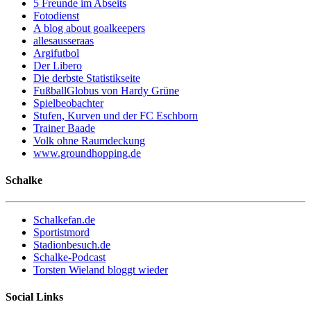
5 Freunde im Abseits
Fotodienst
A blog about goalkeepers
allesausseraas
Argifutbol
Der Libero
Die derbste Statistikseite
FußballGlobus von Hardy Grüne
Spielbeobachter
Stufen, Kurven und der FC Eschborn
Trainer Baade
Volk ohne Raumdeckung
www.groundhopping.de
Schalke
Schalkefan.de
Sportistmord
Stadionbesuch.de
Schalke-Podcast
Torsten Wieland bloggt wieder
Social Links