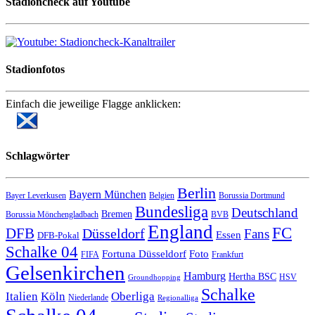
Stadioncheck auf Youtube
Stadionfotos
Einfach die jeweilige Flagge anklicken:
Schlagwörter
Berlin
Bayern München
Bayer Leverkusen
Belgien
Borussia Dortmund
Bundesliga
Deutschland
Bremen
Borussia Mönchengladbach
BVB
England
FC
DFB
Düsseldorf
Fans
Essen
DFB-Pokal
Schalke 04
Fortuna Düsseldorf
Foto
FIFA
Frankfurt
Gelsenkirchen
Hamburg
Hertha BSC
HSV
Groundhopping
Schalke
Italien
Köln
Oberliga
Niederlande
Regionalliga