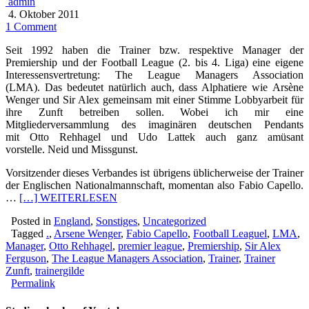
admin
4. Oktober 2011
1 Comment
Seit 1992 haben die Trainer bzw. respektive Manager der
Premiership und der Football League (2. bis 4. Liga) eine eigene
Interessensvertretung: The League Managers Association
(LMA). Das bedeutet natürlich auch, dass Alphatiere wie Arsène
Wenger und Sir Alex gemeinsam mit einer Stimme Lobbyarbeit für
ihre Zunft betreiben sollen. Wobei ich mir eine
Mitgliederversammlung des imaginären deutschen Pendants
mit Otto Rehhagel und Udo Lattek auch ganz amüsant
vorstelle. Neid und Missgunst.
Vorsitzender dieses Verbandes ist übrigens üblicherweise der Trainer
der Englischen Nationalmannschaft, momentan also Fabio Capello.
…
[…] WEITERLESEN
Posted in
England
,
Sonstiges
,
Uncategorized
Tagged
.
,
Arsene Wenger
,
Fabio Capello
,
Football Leaguel
,
LMA
,
Manager
,
Otto Rehhagel
,
premier league
,
Premiership
,
Sir Alex
Ferguson
,
The League Managers Association
,
Trainer
,
Trainer
Zunft
,
trainergilde
Permalink