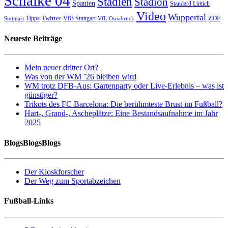
Schalke 04
Stadien
Stadion
Spanien
Standard Lüttich
Video
Wuppertal
Twitter
ZDF
Tipps
VfB Stuttgart
Stuttgart
VfL Osnabrück
Neueste Beiträge
Mein neuer dritter Ort?
Was von der WM ’26 bleiben wird
WM trotz DFB-Aus: Gartenparty oder Live-Erlebnis – was ist
günstiger?
Trikots des FC Barcelona: Die berühmteste Brust im Fußball?
Hart-, Grand-, Ascheplätze: Eine Bestandsaufnahme im Jahr
2025
BlogsBlogsBlogs
Der Kioskforscher
Der Weg zum Sportabzeichen
Fußball-Links