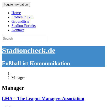
Toggle navigation
Home
Stadien in GE
Groundliste
Stadion-Porträts
Kontakt
Search
for:
Stadioncheck.de
Fußball ist Kommunikation
Manager
Manager
LMA – The League Managers Association