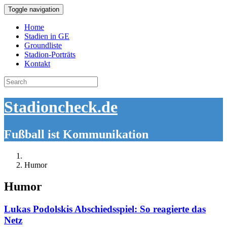
Toggle navigation
Home
Stadien in GE
Groundliste
Stadion-Porträts
Kontakt
Search
for:
Stadioncheck.de
Fußball ist Kommunikation
Humor
Humor
Lukas Podolskis Abschiedsspiel: So reagierte das
Netz