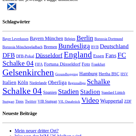
Schlagwörter
Berlin
Bayern München
Bayer Leverkusen
Belgien
Borussia Dortmund
Bundesliga
Deutschland
Bremen
Borussia Mönchengladbach
BVB
England
FC
DFB
Düsseldorf
Fans
Essen
DFB-Pokal
Schalke 04
Fortuna Düsseldorf
Foto
FIFA
Frankfurt
Gelsenkirchen
Hamburg
Hertha BSC
HSV
Groundhopping
Schalke
Italien
Köln
Oberliga
Niederlande
Regionalliga
Schalke 04
Stadien
Stadion
Spanien
Standard Lüttich
Video
Wuppertal
Twitter
ZDF
Tipps
VfB Stuttgart
Stuttgart
VfL Osnabrück
Neueste Beiträge
Mein neuer dritter Ort?