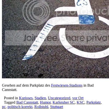
Gesehen auf dem Parkplatz des
Festwiesen-Stadions
in Bad
Cannstatt.
Posted in
Kurioses
,
Stadien
,
Uncategorized
,
vor Ort
Tagged
Bad Cannstatt
,
Humor
,
Karlsruher SC
,
KSC
,
Parkplatz
,
pc
,
politisch korrekt
,
Rollstuhl
,
Stuttgart