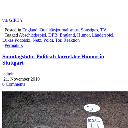
via GIPHY
Posted in
England
,
Qualitätsjournalismus
,
Sonstiges
,
TV
Tagged
Abschiedsspiel
,
DFB
,
England
,
Humor
,
Länderspiel
,
Lukas Podolski
,
Netz
,
Poldi
,
Tor. Reaktion
Permalink
Sonntagsfoto: Politisch korrekter Humor in
Stuttgart
admin
21. November 2010
0 Comments