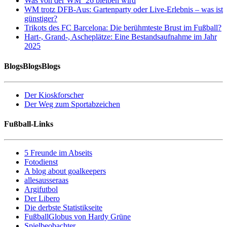
Was von der WM ’26 bleiben wird
WM trotz DFB-Aus: Gartenparty oder Live-Erlebnis – was ist
günstiger?
Trikots des FC Barcelona: Die berühmteste Brust im Fußball?
Hart-, Grand-, Ascheplätze: Eine Bestandsaufnahme im Jahr
2025
BlogsBlogsBlogs
Der Kioskforscher
Der Weg zum Sportabzeichen
Fußball-Links
5 Freunde im Abseits
Fotodienst
A blog about goalkeepers
allesausseraas
Argifutbol
Der Libero
Die derbste Statistikseite
FußballGlobus von Hardy Grüne
Spielbeobachter