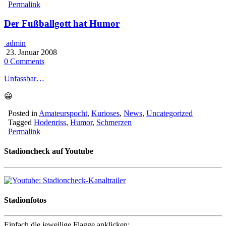
Permalink
Der Fußballgott hat Humor
admin
23. Januar 2008
0 Comments
Unfassbar…
😀
Posted in
Amateurspocht
,
Kurioses
,
News
,
Uncategorized
Tagged
Hodenriss
,
Humor
,
Schmerzen
Permalink
Stadioncheck auf Youtube
Stadionfotos
Einfach die jeweilige Flagge anklicken: