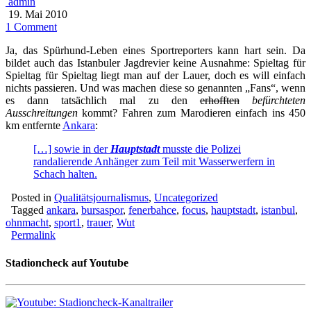
admin
19. Mai 2010
1 Comment
Ja, das Spürhund-Leben eines Sportreporters kann hart sein. Da
bildet auch das Istanbuler Jagdrevier keine Ausnahme: Spieltag für
Spieltag für Spieltag liegt man auf der Lauer, doch es will einfach
nichts passieren. Und was machen diese so genannten „Fans“, wenn
es dann tatsächlich mal zu den
erhofften
befürchteten
Ausschreitungen
kommt? Fahren zum Marodieren einfach ins 450
km entfernte
Ankara
:
[…] sowie in der
Hauptstadt
musste die Polizei
randalierende Anhänger zum Teil mit Wasserwerfern in
Schach halten.
Posted in
Qualitätsjournalismus
,
Uncategorized
Tagged
ankara
,
bursaspor
,
fenerbahce
,
focus
,
hauptstadt
,
istanbul
,
ohnmacht
,
sport1
,
trauer
,
Wut
Permalink
Stadioncheck auf Youtube