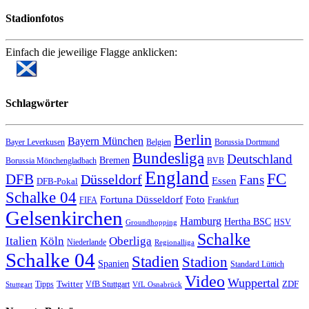
Stadionfotos
Einfach die jeweilige Flagge anklicken:
Schlagwörter
Berlin
Bayern München
Bayer Leverkusen
Belgien
Borussia Dortmund
Bundesliga
Deutschland
Bremen
Borussia Mönchengladbach
BVB
England
FC
DFB
Düsseldorf
Fans
Essen
DFB-Pokal
Schalke 04
Fortuna Düsseldorf
Foto
FIFA
Frankfurt
Gelsenkirchen
Hamburg
Hertha BSC
HSV
Groundhopping
Schalke
Italien
Köln
Oberliga
Niederlande
Regionalliga
Schalke 04
Stadien
Stadion
Spanien
Standard Lüttich
Video
Wuppertal
Twitter
ZDF
Tipps
VfB Stuttgart
Stuttgart
VfL Osnabrück