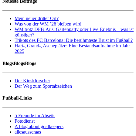
Neueste Beiträge
Mein neuer dritter Ort?
Was von der WM ’26 bleiben wird
WM trotz DFB-Aus: Gartenparty oder Live-Erlebnis – was ist
günstiger?
Trikots des FC Barcelona: Die berühmteste Brust im Fußball?
Hart-, Grand-, Ascheplätze: Eine Bestandsaufnahme im Jahr
2025
BlogsBlogsBlogs
Der Kioskforscher
Der Weg zum Sportabzeichen
Fußball-Links
5 Freunde im Abseits
Fotodienst
A blog about goalkeepers
allesausseraas