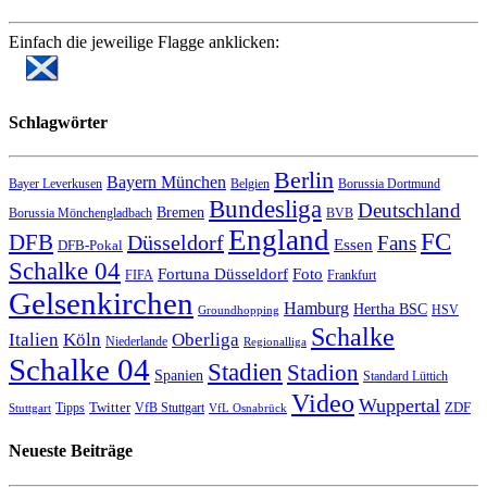
Einfach die jeweilige Flagge anklicken:
Schlagwörter
Berlin
Bayern München
Bayer Leverkusen
Belgien
Borussia Dortmund
Bundesliga
Deutschland
Bremen
Borussia Mönchengladbach
BVB
England
FC
DFB
Düsseldorf
Fans
Essen
DFB-Pokal
Schalke 04
Fortuna Düsseldorf
Foto
FIFA
Frankfurt
Gelsenkirchen
Hamburg
Hertha BSC
HSV
Groundhopping
Schalke
Italien
Köln
Oberliga
Niederlande
Regionalliga
Schalke 04
Stadien
Stadion
Spanien
Standard Lüttich
Video
Wuppertal
Twitter
ZDF
Tipps
VfB Stuttgart
Stuttgart
VfL Osnabrück
Neueste Beiträge