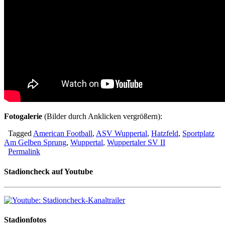
Fotogalerie
(Bilder durch Anklicken vergrößern):
Tagged
American Football
,
ASV Wuppertal
,
Hatzfeld
,
Sportplatz
Am Gelben Sprung
,
Wuppertal
,
Wuppertaler SV II
Permalink
Stadioncheck auf Youtube
Stadionfotos