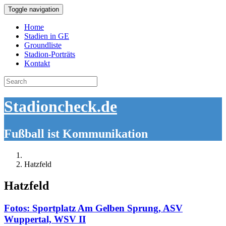
Toggle navigation
Home
Stadien in GE
Groundliste
Stadion-Porträts
Kontakt
Search
for:
Stadioncheck.de
Fußball ist Kommunikation
Hatzfeld
Hatzfeld
Fotos: Sportplatz Am Gelben Sprung, ASV
Wuppertal, WSV II