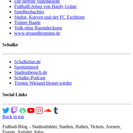
Die derbste Statistikseite
FußballGlobus von Hardy Grüne
Spielbeobachter
Stufen, Kurven und der FC Eschborn
Trainer Baade
Volk ohne Raumdeckung
www.groundhopping.de
Schalke
Schalkefan.de
Sportistmord
Stadionbesuch.de
Schalke-Podcast
Torsten Wieland bloggt wieder
Social Links
Back to top
Fußball-Blog – Stadionbilder, Stadien, Hallen, Tickets, Arenen,
Events, Anfahrt, Infos