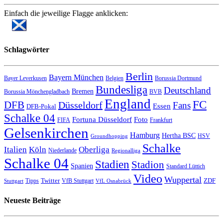
Einfach die jeweilige Flagge anklicken:
Schlagwörter
Berlin
Bayern München
Bayer Leverkusen
Belgien
Borussia Dortmund
Bundesliga
Deutschland
Bremen
Borussia Mönchengladbach
BVB
England
FC
DFB
Düsseldorf
Fans
Essen
DFB-Pokal
Schalke 04
Fortuna Düsseldorf
Foto
FIFA
Frankfurt
Gelsenkirchen
Hamburg
Hertha BSC
HSV
Groundhopping
Schalke
Italien
Köln
Oberliga
Niederlande
Regionalliga
Schalke 04
Stadien
Stadion
Spanien
Standard Lüttich
Video
Wuppertal
Twitter
ZDF
Tipps
VfB Stuttgart
Stuttgart
VfL Osnabrück
Neueste Beiträge