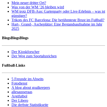
Mein neuer dritter Ort?
Was von der WM ’26 bleiben wird
WM trotz DFB-Aus: Gartenparty oder Live-Erlebnis – was ist
günstiger?
Trikots des FC Barcelona: Die berühmteste Brust im Fußball?
Hart-, Grand-, Ascheplätze: Eine Bestandsaufnahme im Jahr
2025
BlogsBlogsBlogs
Der Kioskforscher
Der Weg zum Sportabzeichen
Fußball-Links
5 Freunde im Abseits
Fotodienst
A blog about goalkeepers
allesausseraas
Argifutbol
Der Libero
Die derbste Statistikseite