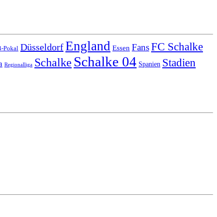
England
FC Schalke
Düsseldorf
Fans
Essen
-Pokal
Schalke 04
Schalke
Stadien
a
Spanien
Regionalliga