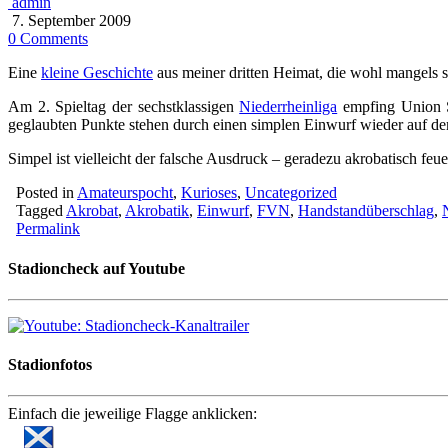
admin
7. September 2009
0 Comments
Eine
kleine Geschichte
aus meiner dritten Heimat, die wohl mangels s
Am 2. Spieltag der sechstklassigen
Niederrheinliga
empfing Union So
geglaubten Punkte stehen durch einen simplen Einwurf wieder auf de
Simpel ist vielleicht der falsche Ausdruck – geradezu akrobatisch fe
Posted in
Amateurspocht
,
Kurioses
,
Uncategorized
Tagged
Akrobat
,
Akrobatik
,
Einwurf
,
FVN
,
Handstandüberschlag
,
Permalink
Stadioncheck auf Youtube
Stadionfotos
Einfach die jeweilige Flagge anklicken: