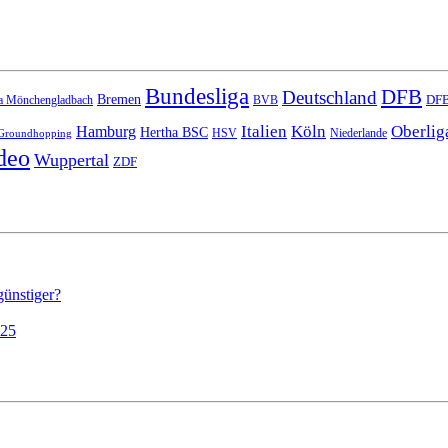
Bundesliga
DFB
Deutschland
Bremen
DFB
a Mönchengladbach
BVB
Italien
Köln
Oberlig
Hamburg
Hertha BSC
HSV
Niederlande
Groundhopping
deo
Wuppertal
ZDF
günstiger?
025