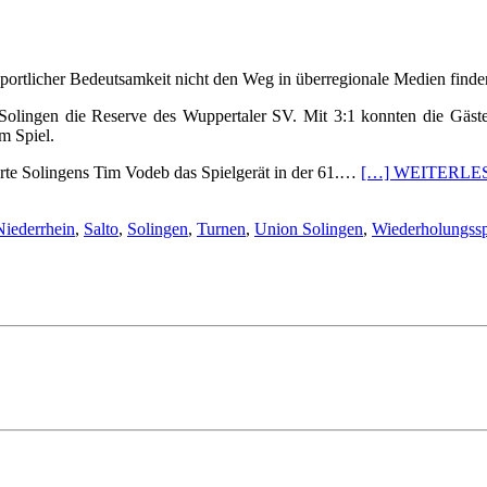
portlicher Bedeutsamkeit nicht den Weg in überregionale Medien finden 
lingen die Reserve des Wuppertaler SV. Mit 3:1 konnten die Gäste d
m Spiel.
uerte Solingens Tim Vodeb das Spielgerät in der 61.…
[…] WEITERLE
Niederrhein
,
Salto
,
Solingen
,
Turnen
,
Union Solingen
,
Wiederholungssp