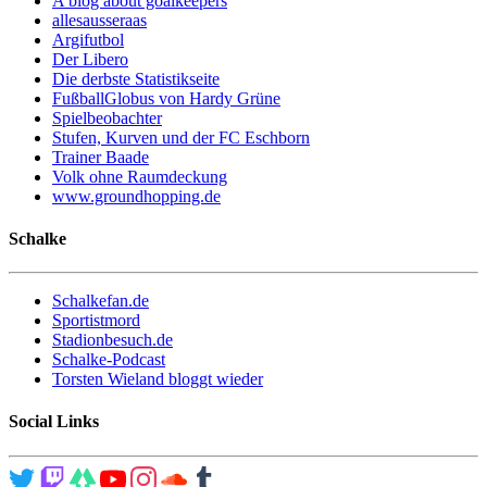
A blog about goalkeepers
allesausseraas
Argifutbol
Der Libero
Die derbste Statistikseite
FußballGlobus von Hardy Grüne
Spielbeobachter
Stufen, Kurven und der FC Eschborn
Trainer Baade
Volk ohne Raumdeckung
www.groundhopping.de
Schalke
Schalkefan.de
Sportistmord
Stadionbesuch.de
Schalke-Podcast
Torsten Wieland bloggt wieder
Social Links