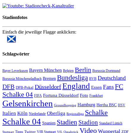
Stadionfotos
Einfach die jeweilige Flagge anklicken:
Schlagwörter
Berlin
Bayern München
Bayer Leverkusen
Belgien
Borussia Dortmund
Bundesliga
Deutschland
Bremen
Borussia Mönchengladbach
BVB
England
FC
DFB
Düsseldorf
Fans
Essen
DFB-Pokal
Schalke 04
Fortuna Düsseldorf
Foto
FIFA
Frankfurt
Gelsenkirchen
Hamburg
Hertha BSC
HSV
Groundhopping
Schalke
Italien
Köln
Oberliga
Niederlande
Regionalliga
Schalke 04
Stadien
Stadion
Spanien
Standard Lüttich
Video
Wuppertal
Twitter
ZDF
Tipps
VfB Stuttgart
Stuttgart
VfL Osnabrück