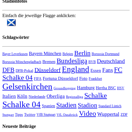
Stadionfotos
Einfach die jeweilige Flagge anklicken:
Schlagwörter
Berlin
Bayern München
Bayer Leverkusen
Belgien
Borussia Dortmund
Bundesliga
Deutschland
Bremen
Borussia Mönchengladbach
BVB
England
FC
DFB
Düsseldorf
Fans
Essen
DFB-Pokal
Schalke 04
Fortuna Düsseldorf
Foto
FIFA
Frankfurt
Gelsenkirchen
Hamburg
Hertha BSC
HSV
Groundhopping
Schalke
Italien
Köln
Oberliga
Niederlande
Regionalliga
Schalke 04
Stadien
Stadion
Spanien
Standard Lüttich
Video
Wuppertal
Twitter
ZDF
Tipps
VfB Stuttgart
Stuttgart
VfL Osnabrück
Neueste Beiträge