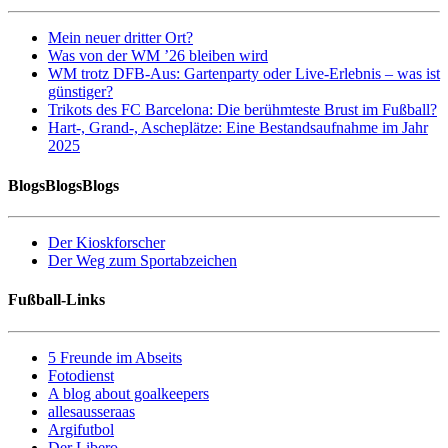
Mein neuer dritter Ort?
Was von der WM ’26 bleiben wird
WM trotz DFB-Aus: Gartenparty oder Live-Erlebnis – was ist
günstiger?
Trikots des FC Barcelona: Die berühmteste Brust im Fußball?
Hart-, Grand-, Ascheplätze: Eine Bestandsaufnahme im Jahr
2025
BlogsBlogsBlogs
Der Kioskforscher
Der Weg zum Sportabzeichen
Fußball-Links
5 Freunde im Abseits
Fotodienst
A blog about goalkeepers
allesausseraas
Argifutbol
Der Libero