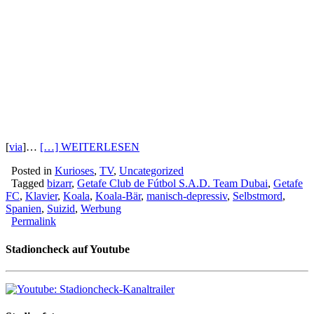
[
via
]…
[…] WEITERLESEN
Posted in
Kurioses
,
TV
,
Uncategorized
Tagged
bizarr
,
Getafe Club de Fútbol S.A.D. Team Dubai
,
Getafe
FC
,
Klavier
,
Koala
,
Koala-Bär
,
manisch-depressiv
,
Selbstmord
,
Spanien
,
Suizid
,
Werbung
Permalink
Stadioncheck auf Youtube