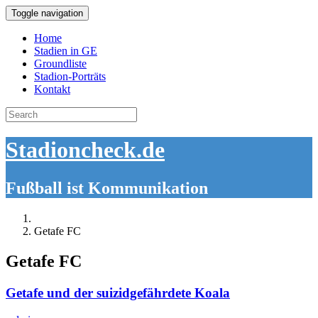
Toggle navigation
Home
Stadien in GE
Groundliste
Stadion-Porträts
Kontakt
Search
for:
Stadioncheck.de
Fußball ist Kommunikation
Getafe FC
Getafe FC
Getafe und der suizidgefährdete Koala