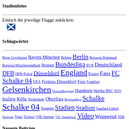
Stadionfotos
Einfach die jeweilige Flagge anklicken:
Schlagwörter
Berlin
Bayern München
Bayer Leverkusen
Belgien
Borussia Dortmund
Bundesliga
Deutschland
Bremen
Borussia Mönchengladbach
BVB
England
FC
DFB
Düsseldorf
Fans
Essen
DFB-Pokal
Schalke 04
Fortuna Düsseldorf
Foto
FIFA
Frankfurt
Gelsenkirchen
Hamburg
Hertha BSC
HSV
Groundhopping
Schalke
Italien
Köln
Oberliga
Niederlande
Regionalliga
Schalke 04
Stadien
Stadion
Spanien
Standard Lüttich
Video
Wuppertal
Twitter
ZDF
Tipps
VfB Stuttgart
Stuttgart
VfL Osnabrück
Neueste Beiträge