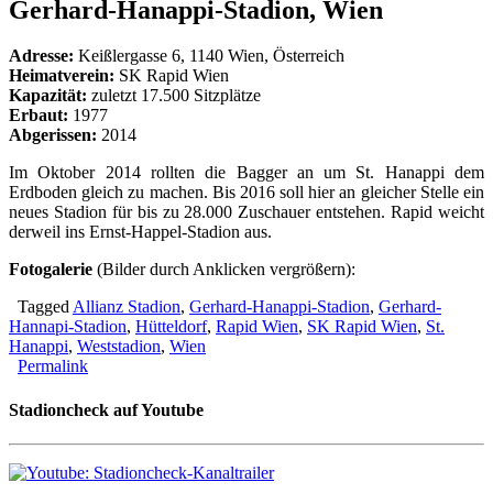
Gerhard-Hanappi-Stadion, Wien
Adresse:
Keißlergasse 6, 1140 Wien, Österreich
Heimatverein:
SK Rapid Wien
Kapazität:
zuletzt 17.500 Sitzplätze
Erbaut:
1977
Abgerissen:
2014
Im Oktober 2014 rollten die Bagger an um St. Hanappi dem
Erdboden gleich zu machen. Bis 2016 soll hier an gleicher Stelle ein
neues Stadion für bis zu 28.000 Zuschauer entstehen. Rapid weicht
derweil ins Ernst-Happel-Stadion aus.
Fotogalerie
(Bilder durch Anklicken vergrößern):
Tagged
Allianz Stadion
,
Gerhard-Hanappi-Stadion
,
Gerhard-
Hannapi-Stadion
,
Hütteldorf
,
Rapid Wien
,
SK Rapid Wien
,
St.
Hanappi
,
Weststadion
,
Wien
Permalink
Stadioncheck auf Youtube