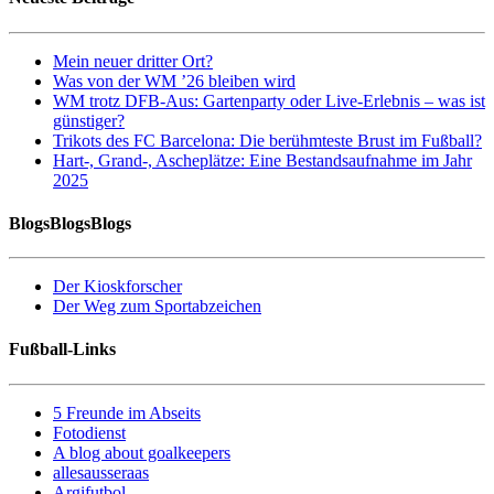
Mein neuer dritter Ort?
Was von der WM ’26 bleiben wird
WM trotz DFB-Aus: Gartenparty oder Live-Erlebnis – was ist
günstiger?
Trikots des FC Barcelona: Die berühmteste Brust im Fußball?
Hart-, Grand-, Ascheplätze: Eine Bestandsaufnahme im Jahr
2025
BlogsBlogsBlogs
Der Kioskforscher
Der Weg zum Sportabzeichen
Fußball-Links
5 Freunde im Abseits
Fotodienst
A blog about goalkeepers
allesausseraas
Argifutbol