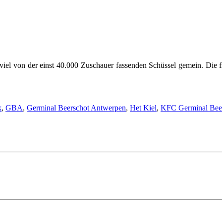
viel von der einst 40.000 Zuschauer fassenden Schüssel gemein. Die
k
,
GBA
,
Germinal Beerschot Antwerpen
,
Het Kiel
,
KFC Germinal Bee