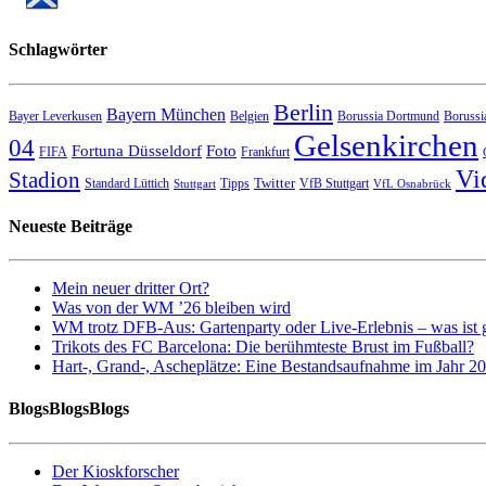
Schlagwörter
Berlin
Bayern München
Bayer Leverkusen
Belgien
Borussia Dortmund
Borussi
Gelsenkirchen
04
Fortuna Düsseldorf
Foto
FIFA
Frankfurt
Vi
Stadion
Twitter
Standard Lüttich
Tipps
VfB Stuttgart
Stuttgart
VfL Osnabrück
Neueste Beiträge
Mein neuer dritter Ort?
Was von der WM ’26 bleiben wird
WM trotz DFB-Aus: Gartenparty oder Live-Erlebnis – was ist 
Trikots des FC Barcelona: Die berühmteste Brust im Fußball?
Hart-, Grand-, Ascheplätze: Eine Bestandsaufnahme im Jahr 2
BlogsBlogsBlogs
Der Kioskforscher