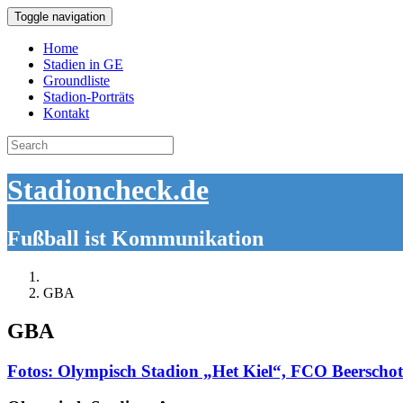
Toggle navigation
Home
Stadien in GE
Groundliste
Stadion-Porträts
Kontakt
Search
for:
Stadioncheck.de
Fußball ist Kommunikation
GBA
GBA
Fotos: Olympisch Stadion „Het Kiel“, FCO Beerschot