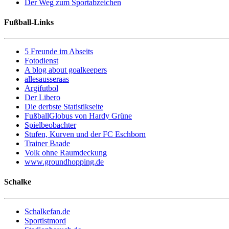
Der Weg zum Sportabzeichen
Fußball-Links
5 Freunde im Abseits
Fotodienst
A blog about goalkeepers
allesausseraas
Argifutbol
Der Libero
Die derbste Statistikseite
FußballGlobus von Hardy Grüne
Spielbeobachter
Stufen, Kurven und der FC Eschborn
Trainer Baade
Volk ohne Raumdeckung
www.groundhopping.de
Schalke
Schalkefan.de
Sportistmord