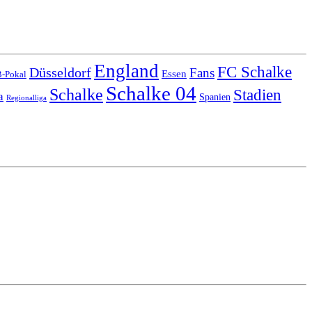
England
FC Schalke
Düsseldorf
Fans
Essen
-Pokal
Schalke 04
Schalke
Stadien
a
Spanien
Regionalliga