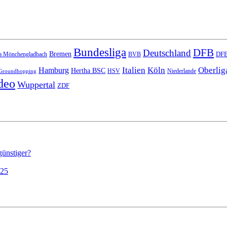
Bundesliga
DFB
Deutschland
Bremen
DFB
a Mönchengladbach
BVB
Italien
Köln
Oberlig
Hamburg
Hertha BSC
HSV
Niederlande
Groundhopping
deo
Wuppertal
ZDF
günstiger?
025