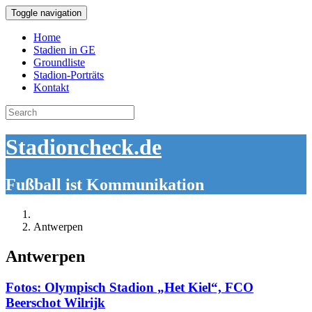
Toggle navigation
Home
Stadien in GE
Groundliste
Stadion-Porträts
Kontakt
Search
for:
Stadioncheck.de
Fußball ist Kommunikation
Antwerpen
Antwerpen
Fotos: Olympisch Stadion „Het Kiel“, FCO
Beerschot Wilrijk