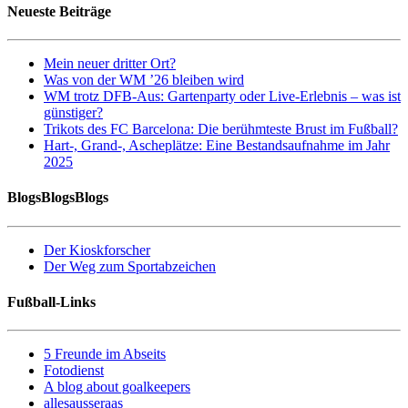
Neueste Beiträge
Mein neuer dritter Ort?
Was von der WM ’26 bleiben wird
WM trotz DFB-Aus: Gartenparty oder Live-Erlebnis – was ist
günstiger?
Trikots des FC Barcelona: Die berühmteste Brust im Fußball?
Hart-, Grand-, Ascheplätze: Eine Bestandsaufnahme im Jahr
2025
BlogsBlogsBlogs
Der Kioskforscher
Der Weg zum Sportabzeichen
Fußball-Links
5 Freunde im Abseits
Fotodienst
A blog about goalkeepers
allesausseraas