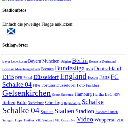
Stadionfotos
Einfach die jeweilige Flagge anklicken:
Schlagwörter
Berlin
Bayern München
Bayer Leverkusen
Belgien
Borussia Dortmund
Bundesliga
Deutschland
Bremen
Borussia Mönchengladbach
BVB
England
FC
DFB
Düsseldorf
Fans
Essen
DFB-Pokal
Schalke 04
Fortuna Düsseldorf
Foto
FIFA
Frankfurt
Gelsenkirchen
Hamburg
Hertha BSC
HSV
Groundhopping
Schalke
Italien
Köln
Oberliga
Niederlande
Regionalliga
Schalke 04
Stadien
Stadion
Spanien
Standard Lüttich
Video
Wuppertal
Twitter
ZDF
Tipps
VfB Stuttgart
Stuttgart
VfL Osnabrück