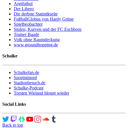
Argifutbol
Der Libero
Die derbste Statistikseite
FußballGlobus von Hardy Grüne
Spielbeobachter
Stufen, Kurven und der FC Eschborn
Trainer Baade
Volk ohne Raumdeckung
www.groundhopping.de
Schalke
Schalkefan.de
Sportistmord
Stadionbesuch.de
Schalke-Podcast
Torsten Wieland bloggt wieder
Social Links
Back to top