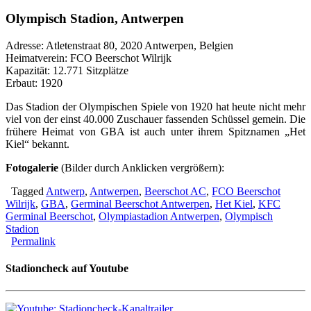
Olympisch Stadion, Antwerpen
Adresse: Atletenstraat 80, 2020 Antwerpen, Belgien
Heimatverein: FCO Beerschot Wilrijk
Kapazität: 12.771 Sitzplätze
Erbaut: 1920
Das Stadion der Olympischen Spiele von 1920 hat heute nicht mehr
viel von der einst 40.000 Zuschauer fassenden Schüssel gemein. Die
frühere Heimat von GBA ist auch unter ihrem Spitznamen „Het
Kiel“ bekannt.
Fotogalerie
(Bilder durch Anklicken vergrößern):
Tagged
Antwerp
,
Antwerpen
,
Beerschot AC
,
FCO Beerschot
Wilrijk
,
GBA
,
Germinal Beerschot Antwerpen
,
Het Kiel
,
KFC
Germinal Beerschot
,
Olympiastadion Antwerpen
,
Olympisch
Stadion
Permalink
Stadioncheck auf Youtube