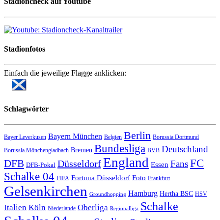
Stadioncheck auf Youtube
Stadionfotos
Einfach die jeweilige Flagge anklicken:
Schlagwörter
Berlin
Bayern München
Bayer Leverkusen
Belgien
Borussia Dortmund
Bundesliga
Deutschland
Bremen
Borussia Mönchengladbach
BVB
England
FC
DFB
Düsseldorf
Fans
Essen
DFB-Pokal
Schalke 04
Fortuna Düsseldorf
Foto
FIFA
Frankfurt
Gelsenkirchen
Hamburg
Hertha BSC
HSV
Groundhopping
Schalke
Italien
Köln
Oberliga
Niederlande
Regionalliga