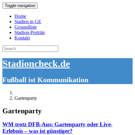
Toggle navigation
Home
Stadien in GE
Groundliste
Stadion-Porträts
Kontakt
Search
for:
Stadioncheck.de
Fußball ist Kommunikation
Gartenparty
Gartenparty
WM trotz DFB-Aus: Gartenparty oder Live-
Erlebnis – was ist günstiger?