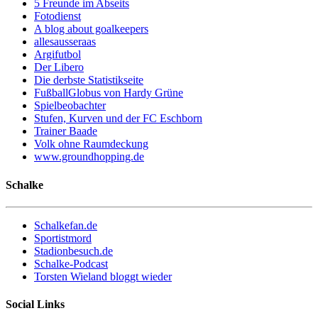
5 Freunde im Abseits
Fotodienst
A blog about goalkeepers
allesausseraas
Argifutbol
Der Libero
Die derbste Statistikseite
FußballGlobus von Hardy Grüne
Spielbeobachter
Stufen, Kurven und der FC Eschborn
Trainer Baade
Volk ohne Raumdeckung
www.groundhopping.de
Schalke
Schalkefan.de
Sportistmord
Stadionbesuch.de
Schalke-Podcast
Torsten Wieland bloggt wieder
Social Links