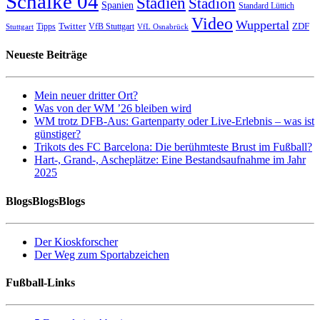
Schalke 04
Stadien
Stadion
Spanien
Standard Lüttich
Video
Wuppertal
Twitter
ZDF
Tipps
VfB Stuttgart
Stuttgart
VfL Osnabrück
Neueste Beiträge
Mein neuer dritter Ort?
Was von der WM ’26 bleiben wird
WM trotz DFB-Aus: Gartenparty oder Live-Erlebnis – was ist
günstiger?
Trikots des FC Barcelona: Die berühmteste Brust im Fußball?
Hart-, Grand-, Ascheplätze: Eine Bestandsaufnahme im Jahr
2025
BlogsBlogsBlogs
Der Kioskforscher
Der Weg zum Sportabzeichen
Fußball-Links