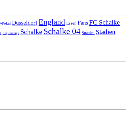
England
FC Schalke
Düsseldorf
Fans
Essen
-Pokal
Schalke 04
Schalke
Stadien
a
Spanien
Regionalliga