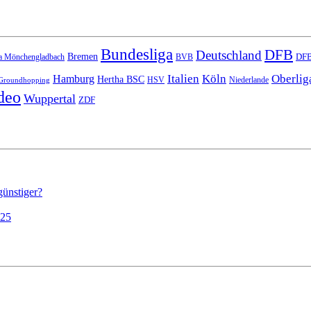
Bundesliga
DFB
Deutschland
Bremen
DFB
a Mönchengladbach
BVB
Italien
Köln
Oberlig
Hamburg
Hertha BSC
HSV
Niederlande
Groundhopping
deo
Wuppertal
ZDF
günstiger?
025