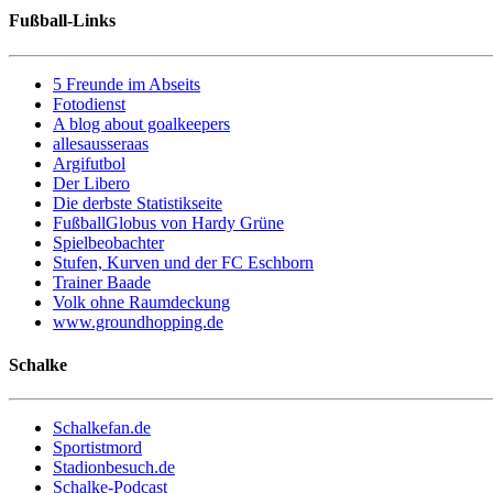
Fußball-Links
5 Freunde im Abseits
Fotodienst
A blog about goalkeepers
allesausseraas
Argifutbol
Der Libero
Die derbste Statistikseite
FußballGlobus von Hardy Grüne
Spielbeobachter
Stufen, Kurven und der FC Eschborn
Trainer Baade
Volk ohne Raumdeckung
www.groundhopping.de
Schalke
Schalkefan.de
Sportistmord
Stadionbesuch.de
Schalke-Podcast