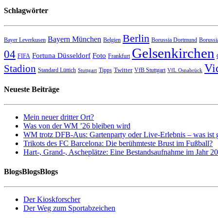
Schlagwörter
Berlin
Bayern München
Bayer Leverkusen
Belgien
Borussia Dortmund
Borussi
Gelsenkirchen
04
Fortuna Düsseldorf
Foto
FIFA
Frankfurt
Vi
Stadion
Twitter
Standard Lüttich
Tipps
VfB Stuttgart
Stuttgart
VfL Osnabrück
Neueste Beiträge
Mein neuer dritter Ort?
Was von der WM ’26 bleiben wird
WM trotz DFB-Aus: Gartenparty oder Live-Erlebnis – was ist 
Trikots des FC Barcelona: Die berühmteste Brust im Fußball?
Hart-, Grand-, Ascheplätze: Eine Bestandsaufnahme im Jahr 2
BlogsBlogsBlogs
Der Kioskforscher
Der Weg zum Sportabzeichen