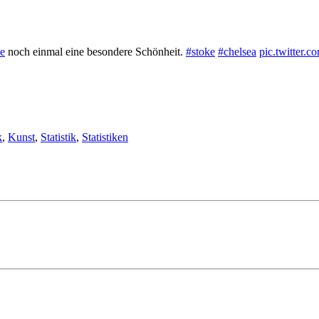
e
noch einmal eine besondere Schönheit.
#stoke
#chelsea
pic.twitter.
k
,
Kunst
,
Statistik
,
Statistiken