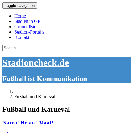
Toggle navigation
Home
Stadien in GE
Groundliste
Stadion-Porträts
Kontakt
Search
for:
Stadioncheck.de
Fußball ist Kommunikation
Fußball und Karneval
Fußball und Karneval
Narro! Helau! Alaaf!