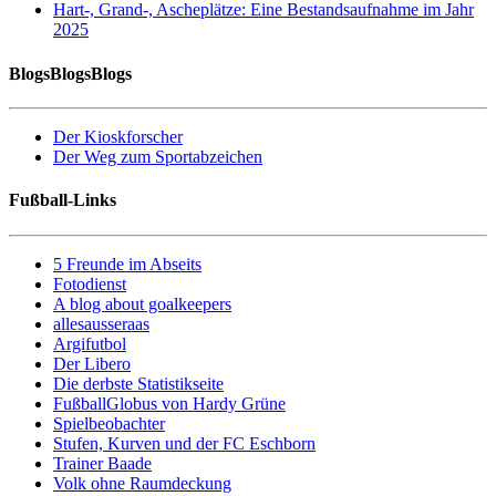
Hart-, Grand-, Ascheplätze: Eine Bestandsaufnahme im Jahr
2025
BlogsBlogsBlogs
Der Kioskforscher
Der Weg zum Sportabzeichen
Fußball-Links
5 Freunde im Abseits
Fotodienst
A blog about goalkeepers
allesausseraas
Argifutbol
Der Libero
Die derbste Statistikseite
FußballGlobus von Hardy Grüne
Spielbeobachter
Stufen, Kurven und der FC Eschborn
Trainer Baade
Volk ohne Raumdeckung