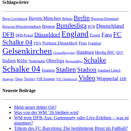
Schlagwörter
Berlin
Bayern München
Bayer Leverkusen
Belgien
Borussia Dortmund
Bundesliga
Deutschland
Bremen
Borussia Mönchengladbach
BVB
England
FC
DFB
Düsseldorf
Fans
Essen
DFB-Pokal
Schalke 04
Fortuna Düsseldorf
Foto
FIFA
Frankfurt
Gelsenkirchen
Hamburg
Hertha BSC
HSV
Groundhopping
Schalke
Italien
Köln
Oberliga
Niederlande
Regionalliga
Schalke 04
Stadien
Stadion
Spanien
Standard Lüttich
Video
Wuppertal
Twitter
ZDF
Tipps
VfB Stuttgart
Stuttgart
VfL Osnabrück
Neueste Beiträge
Mein neuer dritter Ort?
Was von der WM ’26 bleiben wird
WM trotz DFB-Aus: Gartenparty oder Live-Erlebnis – was ist
günstiger?
Trikots des FC Barcelona: Die berühmteste Brust im Fußball?