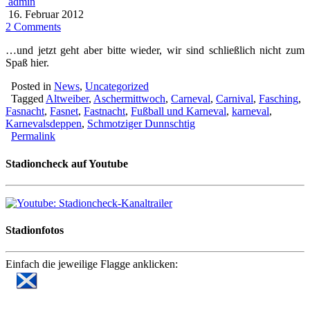
admin
16. Februar 2012
2 Comments
…und jetzt geht aber bitte wieder, wir sind schließlich nicht zum
Spaß hier.
Posted in
News
,
Uncategorized
Tagged
Altweiber
,
Aschermittwoch
,
Carneval
,
Carnival
,
Fasching
,
Fasnacht
,
Fasnet
,
Fastnacht
,
Fußball und Karneval
,
karneval
,
Karnevalsdeppen
,
Schmotziger Dunnschtig
Permalink
Stadioncheck auf Youtube
Stadionfotos
Einfach die jeweilige Flagge anklicken: