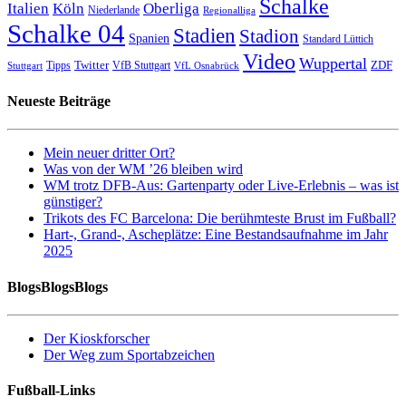
Schalke
Italien
Köln
Oberliga
Niederlande
Regionalliga
Schalke 04
Stadien
Stadion
Spanien
Standard Lüttich
Video
Wuppertal
Twitter
ZDF
Tipps
VfB Stuttgart
Stuttgart
VfL Osnabrück
Neueste Beiträge
Mein neuer dritter Ort?
Was von der WM ’26 bleiben wird
WM trotz DFB-Aus: Gartenparty oder Live-Erlebnis – was ist
günstiger?
Trikots des FC Barcelona: Die berühmteste Brust im Fußball?
Hart-, Grand-, Ascheplätze: Eine Bestandsaufnahme im Jahr
2025
BlogsBlogsBlogs
Der Kioskforscher
Der Weg zum Sportabzeichen
Fußball-Links