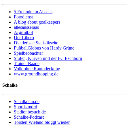
5 Freunde im Abseits
Fotodienst
A blog about goalkeepers
allesausseraas
Argifutbol
Der Libero
Die derbste Statistikseite
FußballGlobus von Hardy Grüne
Spielbeobachter
Stufen, Kurven und der FC Eschborn
Trainer Baade
Volk ohne Raumdeckung
www.groundhopping.de
Schalke
Schalkefan.de
Sportistmord
Stadionbesuch.de
Schalke-Podcast
Torsten Wieland bloggt wieder