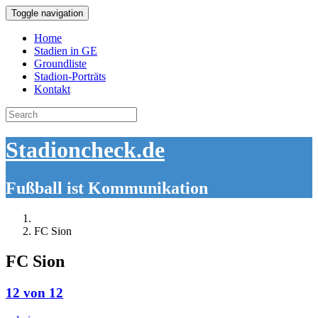
Toggle navigation
Home
Stadien in GE
Groundliste
Stadion-Porträts
Kontakt
Search
for:
Stadioncheck.de
Fußball ist Kommunikation
FC Sion
FC Sion
12 von 12