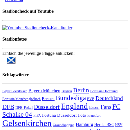
Stadioncheck auf Youtube
Stadionfotos
Einfach die jeweilige Flagge anklicken:
Schlagwörter
Berlin
Bayern München
Bayer Leverkusen
Belgien
Borussia Dortmund
Bundesliga
Deutschland
Bremen
Borussia Mönchengladbach
BVB
England
FC
DFB
Düsseldorf
Fans
Essen
DFB-Pokal
Schalke 04
Fortuna Düsseldorf
Foto
FIFA
Frankfurt
Gelsenkirchen
Hamburg
Hertha BSC
HSV
Groundhopping