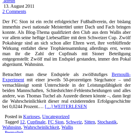
admin
13. August 2011
2 Comments
Der FC Sion ist ein recht erfolgreicher Fußballverein, der bislang
immerhin zwei nationale Meistertitel unter Dach und Fach bringen
konnte. Als Blog-Thema qualifiziert den Club aus dem Wallis aber
vor allem seine heftige Liebesaffäre mit dem Schweizer Cup. Zwölf
Pokalsiege sind an sich schon aller Ehren wert, ihre verblüffende
Wirkung entfaltet diese Trophäensammlung allerdings erst, wenn
man ihr die Zahl der Cupfinals mit Sioner Beteiligung
entgegenstellt: Zwölf mal im Endspiel gestanden, immer den Pokal
abgeräumt. Wahnsinn.
Betrachtet man diese Endspiele als zwölfstufiges
Bernoulli-
Experiment
mit einer jeweils 50-prozentigen Siegchance – und
vernachlässigt somit Unterschiede in der Leistungsfähigkeit der
beiden Mannschaften, Schiedsrichter-Fehlentscheidungen und alles
andere, was Thomas Tuchel als Ausrede dienen könnte –, dann liegt
die Wahrscheinlichkeit dieser real existierenden Erfolgsgeschichte
bei 0,0244 Prozent.…
[…] WEITERLESEN
Posted in
Kurioses
,
Uncategorized
Tagged
12
,
Cupfinale
,
FC Sion
,
Schweiz
,
Sitten
,
Stochastik
,
Wahnsinn
,
Wahrscheinlichkeit
,
Wallis
Permalink