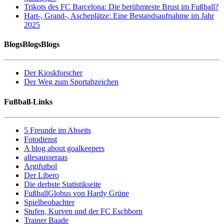
Trikots des FC Barcelona: Die berühmteste Brust im Fußball?
Hart-, Grand-, Ascheplätze: Eine Bestandsaufnahme im Jahr
2025
BlogsBlogsBlogs
Der Kioskforscher
Der Weg zum Sportabzeichen
Fußball-Links
5 Freunde im Abseits
Fotodienst
A blog about goalkeepers
allesausseraas
Argifutbol
Der Libero
Die derbste Statistikseite
FußballGlobus von Hardy Grüne
Spielbeobachter
Stufen, Kurven und der FC Eschborn
Trainer Baade