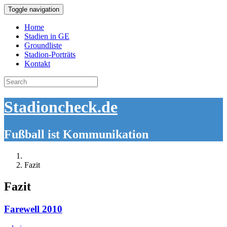
Toggle navigation
Home
Stadien in GE
Groundliste
Stadion-Porträts
Kontakt
Search
for:
Stadioncheck.de
Fußball ist Kommunikation
Fazit
Fazit
Farewell 2010