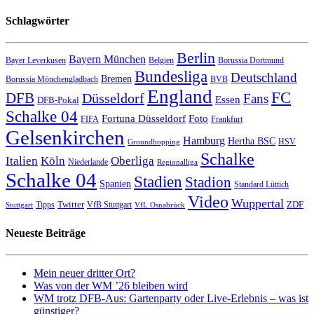
Schlagwörter
Berlin
Bayern München
Bayer Leverkusen
Belgien
Borussia Dortmund
Bundesliga
Deutschland
Bremen
Borussia Mönchengladbach
BVB
England
FC
DFB
Düsseldorf
Fans
Essen
DFB-Pokal
Schalke 04
Fortuna Düsseldorf
Foto
FIFA
Frankfurt
Gelsenkirchen
Hamburg
Hertha BSC
HSV
Groundhopping
Schalke
Italien
Köln
Oberliga
Niederlande
Regionalliga
Schalke 04
Stadien
Stadion
Spanien
Standard Lüttich
Video
Wuppertal
Twitter
ZDF
Tipps
VfB Stuttgart
Stuttgart
VfL Osnabrück
Neueste Beiträge
Mein neuer dritter Ort?
Was von der WM ’26 bleiben wird
WM trotz DFB-Aus: Gartenparty oder Live-Erlebnis – was ist
günstiger?