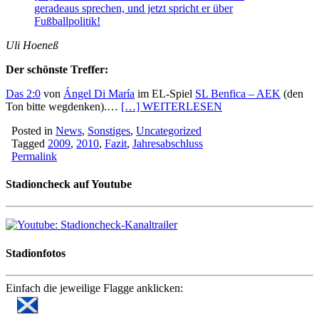
geradeaus sprechen, und jetzt spricht er über
Fußballpolitik!
Uli Hoeneß
Der schönste Treffer:
Das 2:0
von
Ángel Di María
im EL-Spiel
SL Benfica – AEK
(den
Ton bitte wegdenken).…
[…] WEITERLESEN
Posted in
News
,
Sonstiges
,
Uncategorized
Tagged
2009
,
2010
,
Fazit
,
Jahresabschluss
Permalink
Stadioncheck auf Youtube
Stadionfotos
Einfach die jeweilige Flagge anklicken: