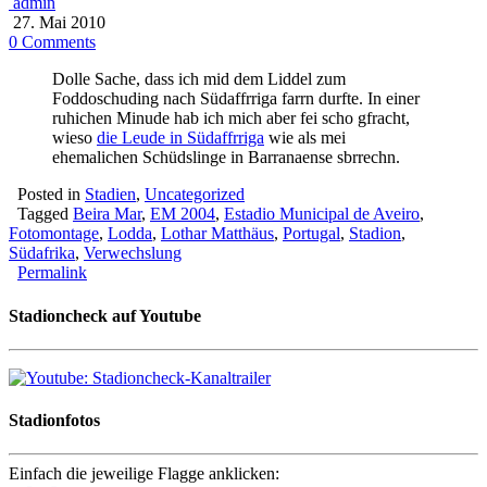
admin
27. Mai 2010
0 Comments
Dolle Sache, dass ich mid dem Liddel zum
Foddoschuding nach Südaffrriga farrn durfte. In einer
ruhichen Minude hab ich mich aber fei scho gfracht,
wieso
die Leude in Südaffrriga
wie als mei
ehemalichen Schüdslinge in Barranaense sbrrechn.
Posted in
Stadien
,
Uncategorized
Tagged
Beira Mar
,
EM 2004
,
Estadio Municipal de Aveiro
,
Fotomontage
,
Lodda
,
Lothar Matthäus
,
Portugal
,
Stadion
,
Südafrika
,
Verwechslung
Permalink
Stadioncheck auf Youtube
Stadionfotos
Einfach die jeweilige Flagge anklicken: