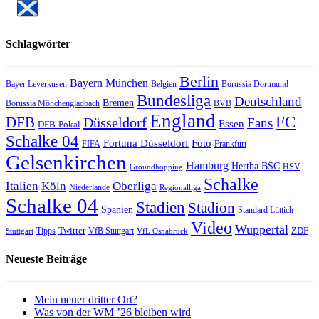
Schlagwörter
Berlin
Bayern München
Bayer Leverkusen
Belgien
Borussia Dortmund
Bundesliga
Deutschland
Bremen
Borussia Mönchengladbach
BVB
England
FC
DFB
Düsseldorf
Fans
Essen
DFB-Pokal
Schalke 04
Fortuna Düsseldorf
Foto
FIFA
Frankfurt
Gelsenkirchen
Hamburg
Hertha BSC
HSV
Groundhopping
Schalke
Italien
Köln
Oberliga
Niederlande
Regionalliga
Schalke 04
Stadien
Stadion
Spanien
Standard Lüttich
Video
Wuppertal
Twitter
ZDF
Tipps
VfB Stuttgart
Stuttgart
VfL Osnabrück
Neueste Beiträge
Mein neuer dritter Ort?
Was von der WM ’26 bleiben wird