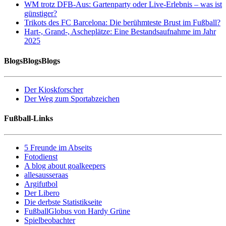
WM trotz DFB-Aus: Gartenparty oder Live-Erlebnis – was ist
günstiger?
Trikots des FC Barcelona: Die berühmteste Brust im Fußball?
Hart-, Grand-, Ascheplätze: Eine Bestandsaufnahme im Jahr
2025
BlogsBlogsBlogs
Der Kioskforscher
Der Weg zum Sportabzeichen
Fußball-Links
5 Freunde im Abseits
Fotodienst
A blog about goalkeepers
allesausseraas
Argifutbol
Der Libero
Die derbste Statistikseite
FußballGlobus von Hardy Grüne
Spielbeobachter