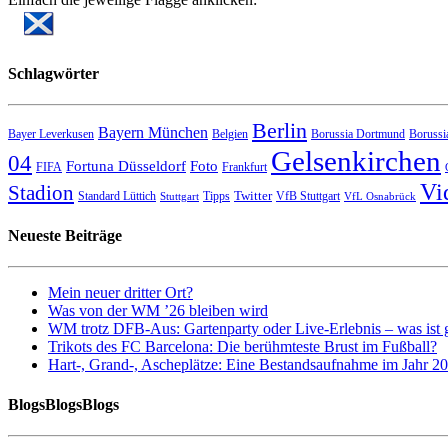
Schlagwörter
Berlin
Bayern München
Bayer Leverkusen
Belgien
Borussia Dortmund
Borussi
Gelsenkirchen
04
Fortuna Düsseldorf
Foto
FIFA
Frankfurt
Vi
Stadion
Twitter
Standard Lüttich
Tipps
VfB Stuttgart
Stuttgart
VfL Osnabrück
Neueste Beiträge
Mein neuer dritter Ort?
Was von der WM ’26 bleiben wird
WM trotz DFB-Aus: Gartenparty oder Live-Erlebnis – was ist 
Trikots des FC Barcelona: Die berühmteste Brust im Fußball?
Hart-, Grand-, Ascheplätze: Eine Bestandsaufnahme im Jahr 2
BlogsBlogsBlogs