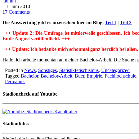
admin
11. Juni 2010
17 Comments
Die Auswertung gibt es inzwischen hier im Blog.
Teil 1
|
Teil 2
+++ Update 2: Die Umfrage ist mittlerweile geschlossen. Ich 
Ende August veröffentlicht. +++
+++ Update: Ich bedanke mich schonmal ganz herzlich bei allen,
Hallo, ich arbeite momentan an meiner Bachelor-Arbeit. Die Suche na
Posted in
News
,
Sonstiges
,
Statistikfetischismus
,
Uncategorized
Tagged
Bachelor
,
Bachelor-Arbeit
,
Buer
,
Empirie
,
Fachhochschule
,
Permalink
Stadioncheck auf Youtube
Stadionfotos
Einfach die jeweilige Flagge anklicken: