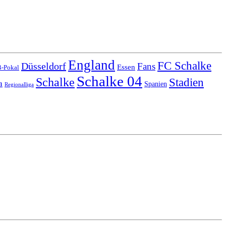
England
FC Schalke
Düsseldorf
Fans
Essen
-Pokal
Schalke 04
Schalke
Stadien
a
Spanien
Regionalliga