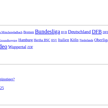
Bundesliga
DFB
Deutschland
Bremen
DFB
a Mönchengladbach
BVB
Italien
Köln
Oberlig
Hamburg
Hertha BSC
HSV
Niederlande
Groundhopping
deo
Wuppertal
ZDF
günstiger?
025