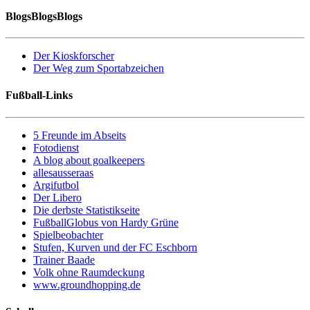
BlogsBlogsBlogs
Der Kioskforscher
Der Weg zum Sportabzeichen
Fußball-Links
5 Freunde im Abseits
Fotodienst
A blog about goalkeepers
allesausseraas
Argifutbol
Der Libero
Die derbste Statistikseite
FußballGlobus von Hardy Grüne
Spielbeobachter
Stufen, Kurven und der FC Eschborn
Trainer Baade
Volk ohne Raumdeckung
www.groundhopping.de