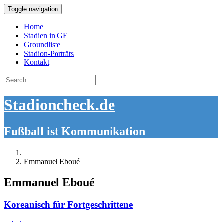
Toggle navigation
Home
Stadien in GE
Groundliste
Stadion-Porträts
Kontakt
Search
for:
Stadioncheck.de
Fußball ist Kommunikation
Emmanuel Eboué
Emmanuel Eboué
Koreanisch für Fortgeschrittene