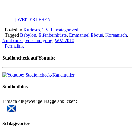
…
[…] WEITERLESEN
Posted in
Kurioses
,
TV
,
Uncategorized
Tagged
Babylon
,
Elfenbeinküste
,
Emmanuel Eboué
,
Koreanisch
,
Nordkorea
,
Verständigung
,
WM 2010
Permalink
Stadioncheck auf Youtube
Stadionfotos
Einfach die jeweilige Flagge anklicken:
Schlagwörter