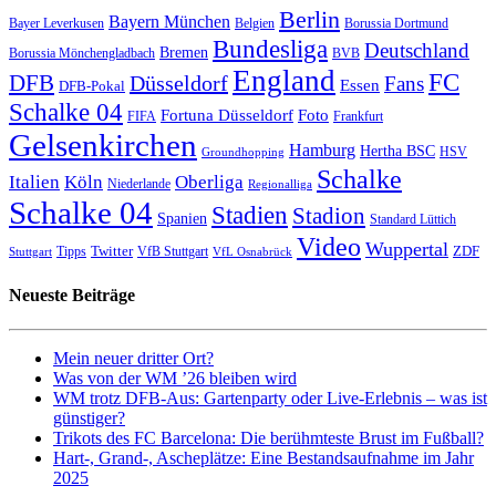
Berlin
Bayern München
Bayer Leverkusen
Belgien
Borussia Dortmund
Bundesliga
Deutschland
Bremen
Borussia Mönchengladbach
BVB
England
FC
DFB
Düsseldorf
Fans
Essen
DFB-Pokal
Schalke 04
Fortuna Düsseldorf
Foto
FIFA
Frankfurt
Gelsenkirchen
Hamburg
Hertha BSC
HSV
Groundhopping
Schalke
Italien
Köln
Oberliga
Niederlande
Regionalliga
Schalke 04
Stadien
Stadion
Spanien
Standard Lüttich
Video
Wuppertal
Twitter
ZDF
Tipps
VfB Stuttgart
Stuttgart
VfL Osnabrück
Neueste Beiträge
Mein neuer dritter Ort?
Was von der WM ’26 bleiben wird
WM trotz DFB-Aus: Gartenparty oder Live-Erlebnis – was ist
günstiger?
Trikots des FC Barcelona: Die berühmteste Brust im Fußball?
Hart-, Grand-, Ascheplätze: Eine Bestandsaufnahme im Jahr
2025