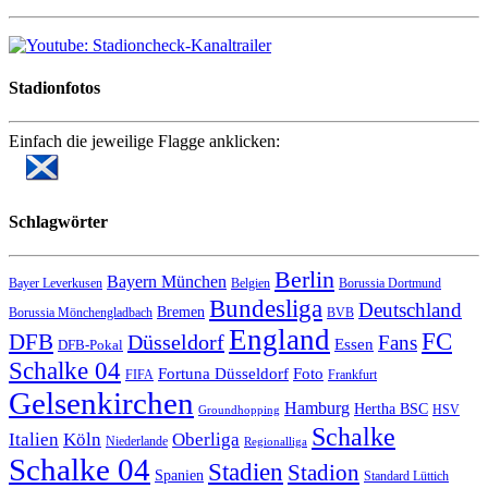
Stadionfotos
Einfach die jeweilige Flagge anklicken:
Schlagwörter
Berlin
Bayern München
Bayer Leverkusen
Belgien
Borussia Dortmund
Bundesliga
Deutschland
Bremen
Borussia Mönchengladbach
BVB
England
FC
DFB
Düsseldorf
Fans
Essen
DFB-Pokal
Schalke 04
Fortuna Düsseldorf
Foto
FIFA
Frankfurt
Gelsenkirchen
Hamburg
Hertha BSC
HSV
Groundhopping
Schalke
Italien
Köln
Oberliga
Niederlande
Regionalliga
Schalke 04
Stadien
Stadion
Spanien
Standard Lüttich