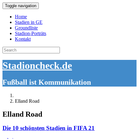
Toggle navigation
Home
Stadien in GE
Groundliste
Stadion-Porträts
Kontakt
Search
for:
Stadioncheck.de
Fußball ist Kommunikation
Elland Road
Elland Road
Die 10 schönsten Stadien in FIFA 21