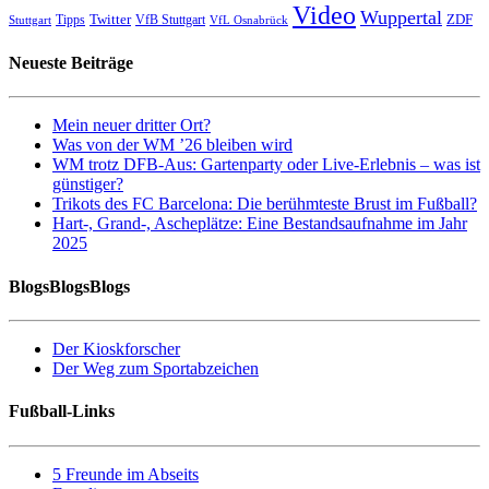
Video
Wuppertal
Twitter
ZDF
Tipps
VfB Stuttgart
Stuttgart
VfL Osnabrück
Neueste Beiträge
Mein neuer dritter Ort?
Was von der WM ’26 bleiben wird
WM trotz DFB-Aus: Gartenparty oder Live-Erlebnis – was ist
günstiger?
Trikots des FC Barcelona: Die berühmteste Brust im Fußball?
Hart-, Grand-, Ascheplätze: Eine Bestandsaufnahme im Jahr
2025
BlogsBlogsBlogs
Der Kioskforscher
Der Weg zum Sportabzeichen
Fußball-Links
5 Freunde im Abseits