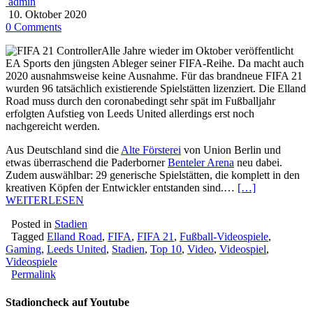
admin
10. Oktober 2020
0 Comments
Alle Jahre wieder im Oktober veröffentlicht
EA Sports den jüngsten Ableger seiner FIFA-Reihe. Da macht auch
2020 ausnahmsweise keine Ausnahme. Für das brandneue FIFA 21
wurden 96 tatsächlich existierende Spielstätten lizenziert. Die Elland
Road muss durch den coronabedingt sehr spät im Fußballjahr
erfolgten Aufstieg von Leeds United allerdings erst noch
nachgereicht werden.
Aus Deutschland sind die
Alte Försterei
von Union Berlin und
etwas überraschend die Paderborner
Benteler Arena
neu dabei.
Zudem auswählbar: 29 generische Spielstätten, die komplett in den
kreativen Köpfen der Entwickler entstanden sind.…
[…]
WEITERLESEN
Posted in
Stadien
Tagged
Elland Road
,
FIFA
,
FIFA 21
,
Fußball-Videospiele
,
Gaming
,
Leeds United
,
Stadien
,
Top 10
,
Video
,
Videospiel
,
Videospiele
Permalink
Stadioncheck auf Youtube