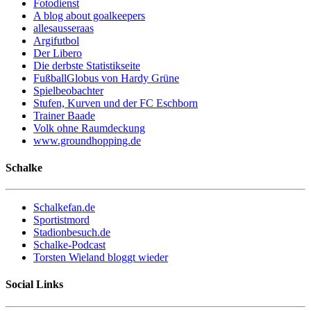
Fotodienst
A blog about goalkeepers
allesausseraas
Argifutbol
Der Libero
Die derbste Statistikseite
FußballGlobus von Hardy Grüne
Spielbeobachter
Stufen, Kurven und der FC Eschborn
Trainer Baade
Volk ohne Raumdeckung
www.groundhopping.de
Schalke
Schalkefan.de
Sportistmord
Stadionbesuch.de
Schalke-Podcast
Torsten Wieland bloggt wieder
Social Links