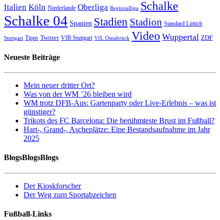
Schalke
Italien
Köln
Oberliga
Niederlande
Regionalliga
Schalke 04
Stadien
Stadion
Spanien
Standard Lüttich
Video
Wuppertal
Twitter
ZDF
Tipps
VfB Stuttgart
Stuttgart
VfL Osnabrück
Neueste Beiträge
Mein neuer dritter Ort?
Was von der WM ’26 bleiben wird
WM trotz DFB-Aus: Gartenparty oder Live-Erlebnis – was ist
günstiger?
Trikots des FC Barcelona: Die berühmteste Brust im Fußball?
Hart-, Grand-, Ascheplätze: Eine Bestandsaufnahme im Jahr
2025
BlogsBlogsBlogs
Der Kioskforscher
Der Weg zum Sportabzeichen
Fußball-Links