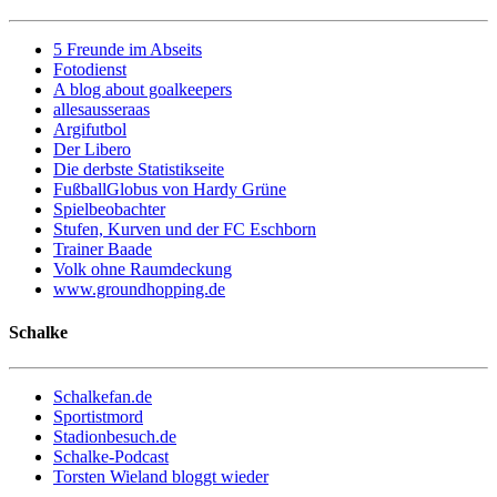
5 Freunde im Abseits
Fotodienst
A blog about goalkeepers
allesausseraas
Argifutbol
Der Libero
Die derbste Statistikseite
FußballGlobus von Hardy Grüne
Spielbeobachter
Stufen, Kurven und der FC Eschborn
Trainer Baade
Volk ohne Raumdeckung
www.groundhopping.de
Schalke
Schalkefan.de
Sportistmord
Stadionbesuch.de
Schalke-Podcast
Torsten Wieland bloggt wieder