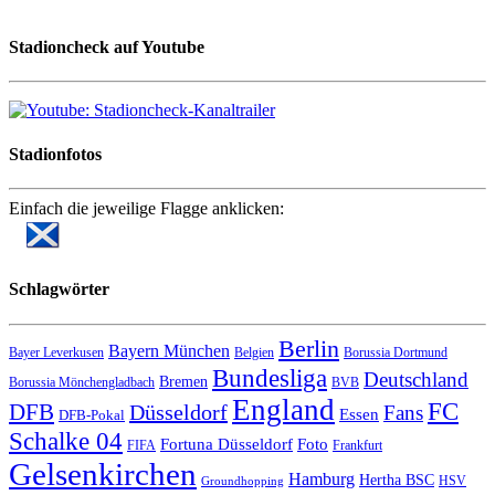
Stadioncheck auf Youtube
Stadionfotos
Einfach die jeweilige Flagge anklicken:
Schlagwörter
Berlin
Bayern München
Bayer Leverkusen
Belgien
Borussia Dortmund
Bundesliga
Deutschland
Bremen
Borussia Mönchengladbach
BVB
England
FC
DFB
Düsseldorf
Fans
Essen
DFB-Pokal
Schalke 04
Fortuna Düsseldorf
Foto
FIFA
Frankfurt
Gelsenkirchen
Hamburg
Hertha BSC
HSV
Groundhopping