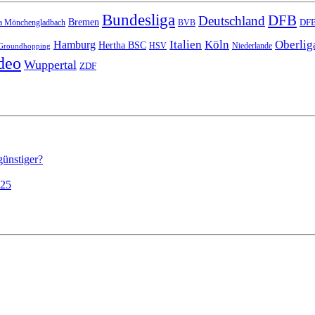
Bundesliga
DFB
Deutschland
Bremen
DFB
a Mönchengladbach
BVB
Italien
Köln
Oberlig
Hamburg
Hertha BSC
HSV
Niederlande
Groundhopping
deo
Wuppertal
ZDF
günstiger?
025