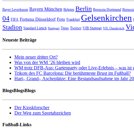
Berlin
Bayern München
Bayer Leverkusen
Belgien
Borussia Dortmund
Borussi
Gelsenkirchen
04
Fortuna Düsseldorf
Foto
FIFA
Frankfurt
Vi
Stadion
Twitter
Standard Lüttich
Tipps
VfB Stuttgart
Stuttgart
VfL Osnabrück
Neueste Beiträge
Mein neuer dritter Ort?
Was von der WM ’26 bleiben wird
WM trotz DFB-Aus: Gartenparty oder Live-Erlebnis – was ist 
Trikots des FC Barcelona: Die berühmteste Brust im Fußball?
Hart-, Grand-, Ascheplätze: Eine Bestandsaufnahme im Jahr 2
BlogsBlogsBlogs
Der Kioskforscher
Der Weg zum Sportabzeichen
Fußball-Links