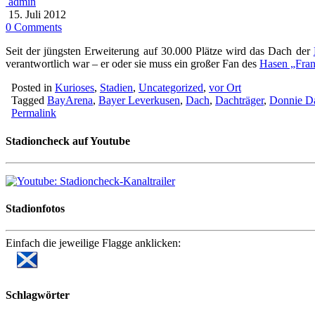
admin
15. Juli 2012
0 Comments
Seit der jüngsten Erweiterung auf 30.000 Plätze wird das Dach der
verantwortlich war – er oder sie muss ein großer Fan des
Hasen „Fran
Posted in
Kurioses
,
Stadien
,
Uncategorized
,
vor Ort
Tagged
BayArena
,
Bayer Leverkusen
,
Dach
,
Dachträger
,
Donnie D
Permalink
Stadioncheck auf Youtube
Stadionfotos
Einfach die jeweilige Flagge anklicken:
Schlagwörter