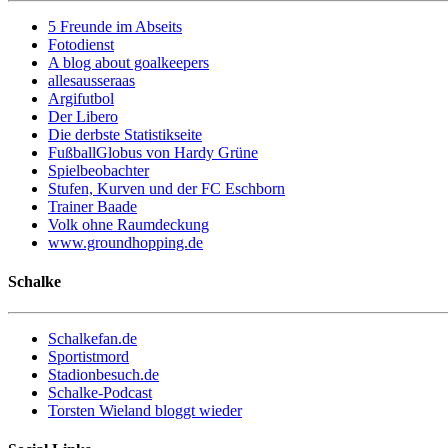
5 Freunde im Abseits
Fotodienst
A blog about goalkeepers
allesausseraas
Argifutbol
Der Libero
Die derbste Statistikseite
FußballGlobus von Hardy Grüne
Spielbeobachter
Stufen, Kurven und der FC Eschborn
Trainer Baade
Volk ohne Raumdeckung
www.groundhopping.de
Schalke
Schalkefan.de
Sportistmord
Stadionbesuch.de
Schalke-Podcast
Torsten Wieland bloggt wieder