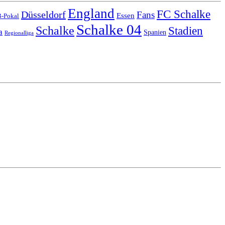
England
FC Schalke
Düsseldorf
Fans
Essen
-Pokal
Schalke 04
Schalke
Stadien
a
Spanien
Regionalliga