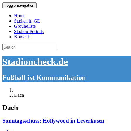
Toggle navigation
Home
Stadien in GE
Groundliste
Stadion-Porträts
Kontakt
Search
for:
Stadioncheck.de
Fußball ist Kommunikation
Dach
Dach
Sonntagsschuss: Hollywood in Leverkusen