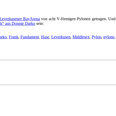
Leverkusener BayArena
von acht V-förmigen Pylonen getragen. Und
k“ aus Donnie Darko
sein:
arko
,
Frank
,
Fundament
,
Hase
,
Leverkusen
,
Middlesex
,
Pylon
,
pylone