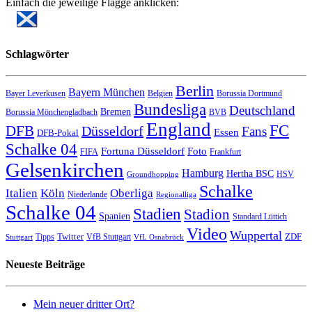
Einfach die jeweilige Flagge anklicken:
Schlagwörter
Berlin
Bayern München
Bayer Leverkusen
Belgien
Borussia Dortmund
Bundesliga
Deutschland
Bremen
Borussia Mönchengladbach
BVB
England
FC
DFB
Düsseldorf
Fans
Essen
DFB-Pokal
Schalke 04
Fortuna Düsseldorf
Foto
FIFA
Frankfurt
Gelsenkirchen
Hamburg
Hertha BSC
HSV
Groundhopping
Schalke
Italien
Köln
Oberliga
Niederlande
Regionalliga
Schalke 04
Stadien
Stadion
Spanien
Standard Lüttich
Video
Wuppertal
Twitter
ZDF
Tipps
VfB Stuttgart
Stuttgart
VfL Osnabrück
Neueste Beiträge
Mein neuer dritter Ort?