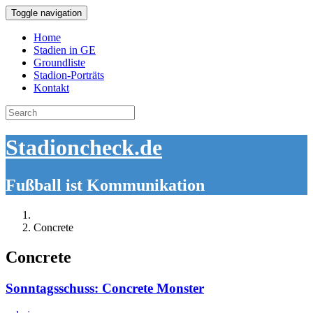
Toggle navigation
Home
Stadien in GE
Groundliste
Stadion-Porträts
Kontakt
Search
for:
Stadioncheck.de
Fußball ist Kommunikation
Concrete
Concrete
Sonntagsschuss: Concrete Monster