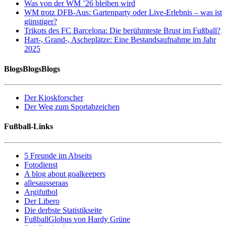
Was von der WM ’26 bleiben wird
WM trotz DFB-Aus: Gartenparty oder Live-Erlebnis – was ist
günstiger?
Trikots des FC Barcelona: Die berühmteste Brust im Fußball?
Hart-, Grand-, Ascheplätze: Eine Bestandsaufnahme im Jahr
2025
BlogsBlogsBlogs
Der Kioskforscher
Der Weg zum Sportabzeichen
Fußball-Links
5 Freunde im Abseits
Fotodienst
A blog about goalkeepers
allesausseraas
Argifutbol
Der Libero
Die derbste Statistikseite
FußballGlobus von Hardy Grüne